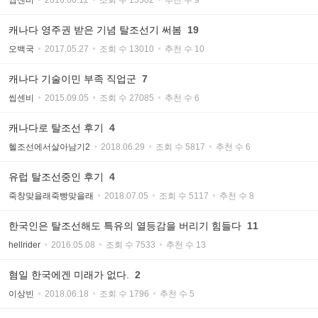
씹센비
2016.06.12
조회 수 15502
추천 수 9
캐나다 영주권 받은 기념 탈조선기 써봄
19
오백국
2017.05.27
조회 수 13010
추천 수 10
캐나다 기술이민 부족 직업군
7
씹센비
2015.09.05
조회 수 27085
추천 수 6
캐나다로 탈조선 후기
4
헬조선에서살아남기2
2018.06.29
조회 수 5817
추천 수 6
유럽 탈조선중인 후기
4
죽창맞을래죽빵맞을래
2018.07.05
조회 수 5117
추천 수 8
한국인은 탈조선해도 특유의 열등감을 버리기 힘들다
11
hellrider
2016.05.08
조회 수 7533
추천 수 13
혐일 한국에겐 미래가 없다.
2
이상빈
2018.06.18
조회 수 1796
추천 수 5