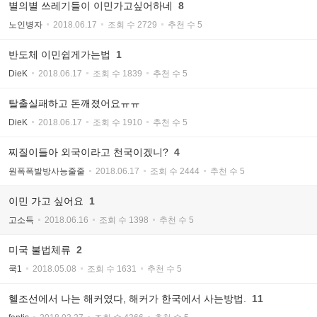
별의별 쓰레기들이 이민가고싶어하네
8
노인병자
2018.06.17
조회 수 2729
추천 수 5
반도체 이민쉽게가는법
1
DieK
2018.06.17
조회 수 1839
추천 수 5
탈출실패하고 돈깨졌어요ㅠㅠ
DieK
2018.06.17
조회 수 1910
추천 수 5
찌질이들아 외국이라고 천국이겠니?
4
원폭폭발방사능줄줄
2018.06.17
조회 수 2444
추천 수 5
이민 가고 싶어요
1
고소득
2018.06.16
조회 수 1398
추천 수 5
미국 불법체류
2
쿡1
2018.05.08
조회 수 1631
추천 수 5
헬조선에서 나는 해커였다, 해커가 한국에서 사는방법.
11