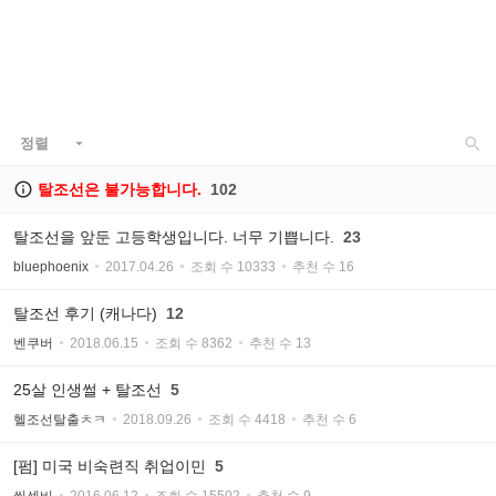

정렬


탈조선은 불가능합니다.
102
탈조선을 앞둔 고등학생입니다. 너무 기쁩니다.
23
bluephoenix
2017.04.26
조회 수 10333
추천 수 16
탈조선 후기 (캐나다)
12
벤쿠버
2018.06.15
조회 수 8362
추천 수 13
25살 인생썰 + 탈조선
5
헬조선탈출ㅊㅋ
2018.09.26
조회 수 4418
추천 수 6
[펌] 미국 비숙련직 취업이민
5