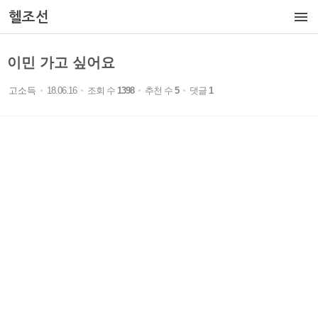

헬조선
이민 가고 싶어요
고소득
18.06.16
조회 수
1398
추천 수
5
댓글
1