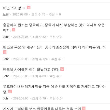
배인규 사망
1
N
노인
2026.08.06
조회 수 45
추천 수 0
충균쇠의 원조는 중국이고, 중국이 다시 부상하는 것도 역사적 수준
이지.
N
John
2026.08.05
조회 수 82
추천 수 0
헬조센 우물 안 개구리들이 중공의 출산율에 대해서 착각하는 것.
1
N
John
2026.08.05
조회 수 124
추천 수 0
반도체 사이클은 이미 끝났다고 칸다.
N
John
2026.08.05
조회 수 83
추천 수 0
우크라이나 버러지새끼들 지금 이 순간도 지옥랜드 저세계로 떠나는
중.
N
John
2026.08.05
조회 수 79
추천 수 0
기자가 드라마를 보는 한국인들을 다루는 것을 보면
N