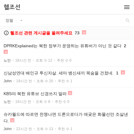

헬조선

정렬


헬조선 관련 게시글을 올려주세요
73
N
DPRKExplained는 북한 정부가 운영하는 유튜버가 아닌 것 같다
2
N
노인
18시간 전
조회 수 12
추천 수 0
신남성연대 배인규 투신자살. 세마 병신새끼 목숨을 건졌네.
1
N
John
19시간 전
조회 수 20
추천 수 1
KBS야 북한 유튜브 신경쓰지 말라
N
노인
19시간 전
조회 수 8
추천 수 0
슈카월드에 따르면 전쟁나면 드론으로다가 애궂은 화물선만 조살낸
다.
N
John
22시간 전
조회 수 13
추천 수 1