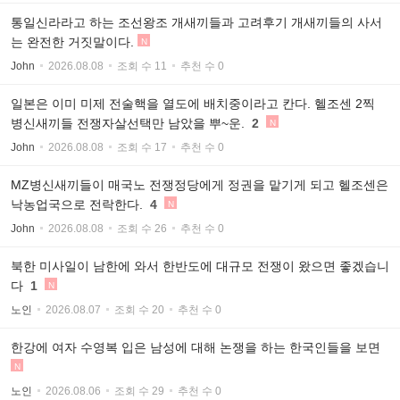
통일신라라고 하는 조선왕조 개새끼들과 고려후기 개새끼들의 사서
는 완전한 거짓말이다.
N
John
2026.08.08
조회 수 11
추천 수 0
일본은 이미 미제 전술핵을 열도에 배치중이라고 칸다. 헬조센 2찍
병신새끼들 전쟁자살선택만 남았을 뿌~운.
2
N
John
2026.08.08
조회 수 17
추천 수 0
MZ병신새끼들이 매국노 전쟁정당에게 정권을 맡기게 되고 헬조센은
낙농업국으로 전락한다.
4
N
John
2026.08.08
조회 수 26
추천 수 0
북한 미사일이 남한에 와서 한반도에 대규모 전쟁이 왔으면 좋겠습니
다
1
N
노인
2026.08.07
조회 수 20
추천 수 0
한강에 여자 수영복 입은 남성에 대해 논쟁을 하는 한국인들을 보면
N
노인
2026.08.06
조회 수 29
추천 수 0