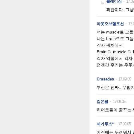
블레이징
17.09

과찬이다. 그
아웃오브헬조선
17.
너는 muscle로 그
나는 brain으로 
각자 위치에서
Brain 과 muscle 
각자 역할에서 각자
언젠간 우리는 우뚜
Crusades
17.09.05
부산은 진짜.. 무법
검은달
17.09.05
히어로들이 꿈꾸는 
레가투스*
17.09.05
예전에는 두려워서 