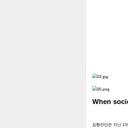
When societ
행전단은 지난 1
집