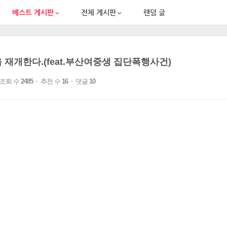
베스트 게시판
전체 게시판
랜덤 글


재개한다.(feat.부산여중생 집단폭행사건)
조회 수
2485
추천 수
16
댓글
10