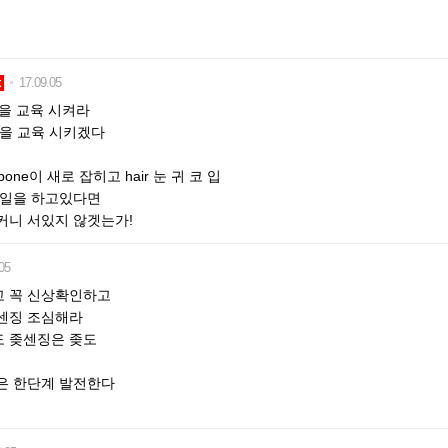
t
17.09.05
들을 교육 시켜라
그들을 교육 시키겠다
과 bone이 새로 잡히고 hair 눈 귀 코 입
 일을 하고있다면
커니 서있지 않겟는가!
05
 꼭 신상확인하고
센징 조심해라
 좆센징은 좆도
은 한단계 발전한다