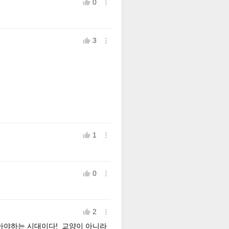
0


3


1


0


2


아야하는 시대이다! 교양이 아니라