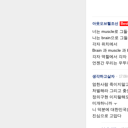
아웃오브헬조선
Bes
너는 muscle로 그
나는 brain으로 
각자 위치에서
Brain 과 muscle 
각자 역할에서 각자
언젠간 우리는 우뚜
생각하고살자
17.09.
엄한사람 죽이지말고
처벌해라 그리고 좆
정의구현 이지랄해도
미개하니까 ㅜ
니 덕분에 대한민국
진심으로 고맙다