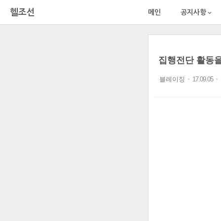
헬조선
메인
공지사항

집행전단 활동을 
블레이징
17.09.05