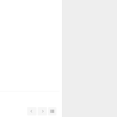


