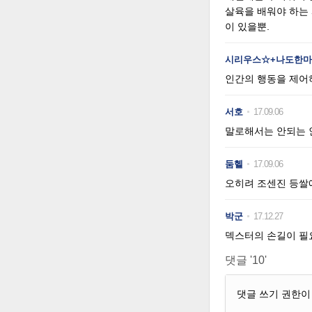
살육을 배워야 하는
이 있을뿐.
시리우스☆+나도한마
인간의 행동을 제어
서호
17.09.06
말로해서는 안되는 
둠헬
17.09.06
오히려 조센진 등쌀
박군
17.12.27
덱스터의 손길이 필요
댓글 '10'
댓글 쓰기 권한이