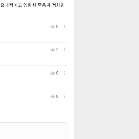
면 절대적이고 영원한 죽음과 정체만
0


2


0


0

