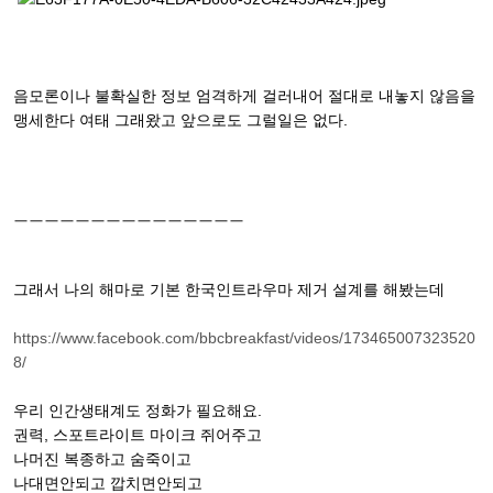
음모론이나 불확실한 정보 엄격하게 걸러내어 절대로 내놓지 않음을
맹세한다 여태 그래왔고 앞으로도 그럴일은 없다.
ㅡㅡㅡㅡㅡㅡㅡㅡㅡㅡㅡㅡㅡㅡㅡ
그래서 나의 해마로 기본 한국인트라우마 제거 설계를 해봤는데
https://www.facebook.com/bbcbreakfast/videos/173465007323520
8/
우리 인간생태계도 정화가 필요해요.
권력, 스포트라이트 마이크 쥐어주고
나머진 복종하고 숨죽이고
나대면안되고 깝치면안되고