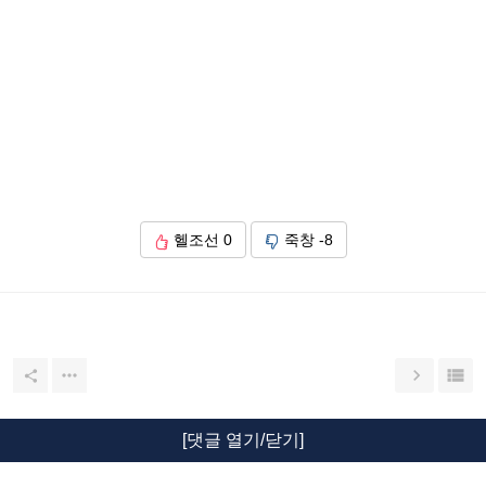
헬조선
0
죽창
-8




[댓글 열기/닫기]