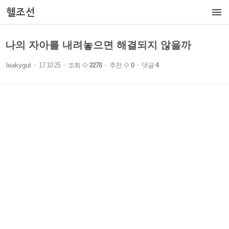

헬조선
나의 자아를 내려놓으면 해결되지 않을까
leakygut
17.10.25
조회 수
2278
추천 수
0
댓글
4