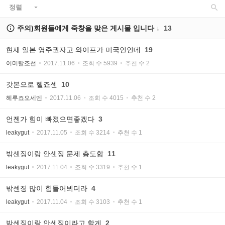

정렬


주의)회원들에게 죽창을 맞은 게시물 입니다 ↓
13
현재 일본 영주권자고 와이프가 미국인인데
19
이미탈조선
2017.11.06
조회 수 5939
추천 수 2
갓본으로 헬죠센
10
헤루죠오세엔
2017.11.06
조회 수 4015
추천 수 2
언젠가 힘이 빠졌으면좋겠다
3
leakygut
2017.11.05
조회 수 3214
추천 수 1
밖센징이랑 안센징 문제 총도합
11
leakygut
2017.11.04
조회 수 3319
추천 수 1
밖센징 많이 힘들어뵈더라
4
leakygut
2017.11.04
조회 수 3103
추천 수 1
밖센징이랑 안센징이라고 할게
2