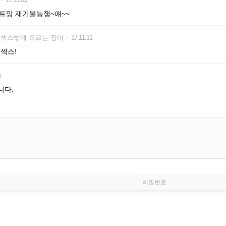
트망 재기불능잼~얘~~
섹스밖에 모르는 장미
17.11.11
섹스!
4
니다.