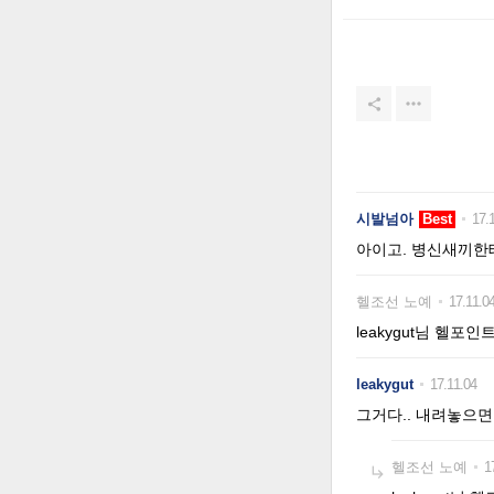


시발넘아
Best
17.
아이고. 병신새끼한테
헬조선 노예
17.11.0
leakygut님 헬포
leakygut
17.11.04
그거다.. 내려놓으
헬조선 노예
1
