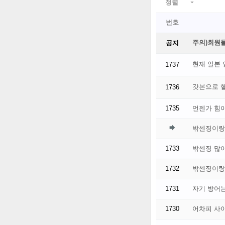
정렬

번호
주의)회원들
공지
현재 일본
1737
갓본으로 
1736
1735
언젠가 힘

밖센징이랑
1733
밖센징 많
1732
밖센징이랑
1731
자기 방어
1730
어차피 사