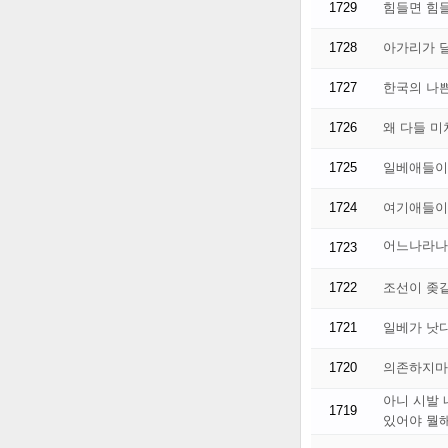
1729
힘들면 힘
1728
아가리가 
1727
한국의 나
1726
왜 다들 
1725
일베애들이
1724
여기애들이
어느나라나
1723
1722
조선이 좆
1721
일베가 낫
1720
의존하지마
아니 시발
1719
있어야 뭘