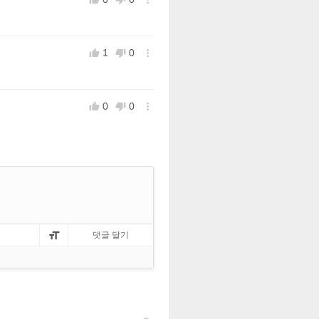
1
0



0
0



