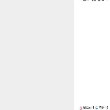
헬조선
1
죽창
-9