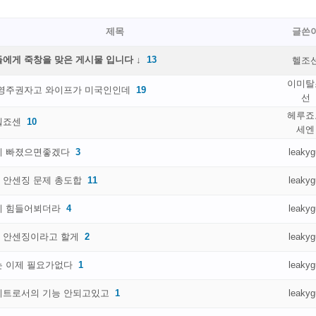
제목
글쓴
에게 죽창을 맞은 게시물 입니다 ↓
13
헬조
이미탈
 영주권자고 와이프가 미국인인데
19
선
헤루죠
헬죠센
10
세엔
이 빠졌으면좋겠다
3
leakyg
 안센징 문제 총도합
11
leakyg
이 힘들어뵈더라
4
leakyg
 안센징이라고 할게
2
leakyg
는 이제 필요가없다
1
leakyg
이트로서의 기능 안되고있고
1
leakyg