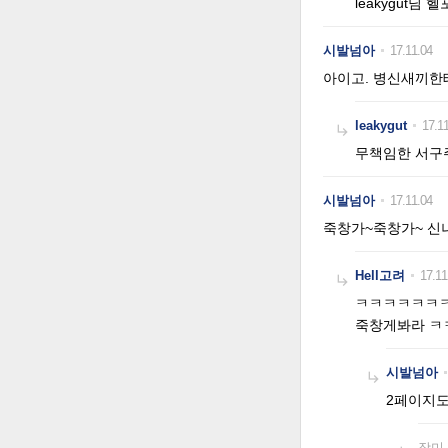
leakygut님
시발넘아
17.11.04
아이고. 병신새끼한테
leakygut
17.11

무책임한 서구
시발넘아
17.11.04
죽창가~죽창가~ 신나
Hell고려
17.11

ㅋㅋㅋㅋㅋㅋ
죽창게봐라 ㅋㅋ
시발넘아

2페이지도
장미