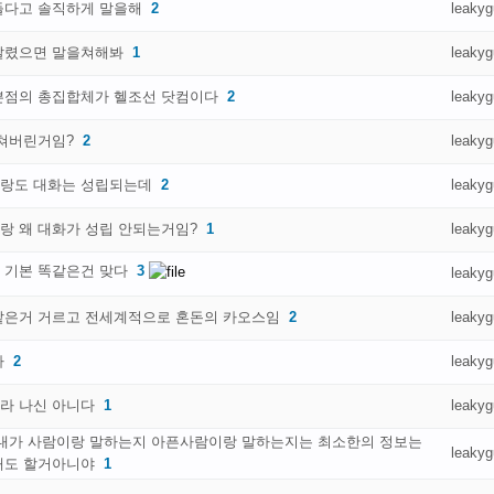
들다고 솔직하게 말을해
2
leakyg
달렸으면 말을쳐해봐
1
leakyg
쁜점의 총집합체가 헬조선 닷컴이다
2
leakyg
미쳐버린거임?
2
leakyg
랑도 대화는 성립되는데
2
leakyg
랑 왜 대화가 성립 안되는거임?
1
leakyg
 기본 똑같은건 맞다
3
leakyg
같은거 거르고 전세계적으로 혼돈의 카오스임
2
leakyg
다
2
leakyg
라 나신 아니다
1
leakyg
 내가 사람이랑 말하는지 아픈사람이랑 말하는지는 최소한의 정보는
leakyg
해도 할거아니야
1