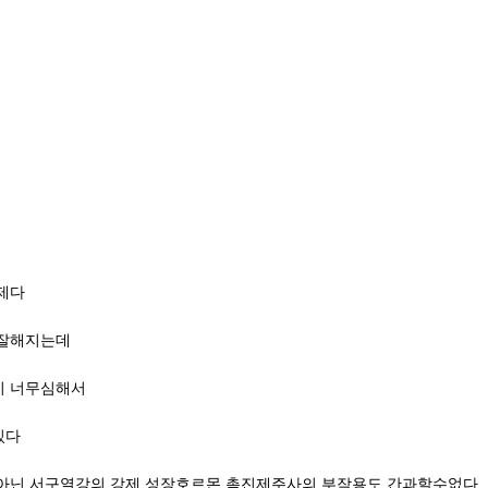
제다
 잘해지는데
이 너무심해서
있다
아닌 서구열강의 강제 성장호르몬 촉진제주사의 부작용도 간과할수없다