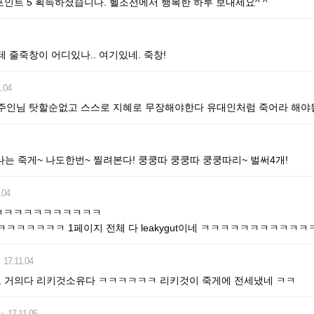
 헬포인트 5 획득하셨습니다. 헬조선에서 행복한 하루 보내세요^ ^
 줄죽창이 어디있나.. 여기있네. 죽창!
.04
주인님 탓할순없고 스스로 지혜로 무장해야한다 유대인처럼 죽어라 해야
는 죽게~ 나도한번~ 찔려본다! 쿵쿵따 쿵쿵따 쿵쿵따리~ 벌써4개!
.04
ㅋㅋㅋㅋㅋㅋㅋㅋㅋㅋㅋ
ㅋㅋㅋㅋㅋㅋ 1페이지 전체 다 leakygut이네 ㅋㅋㅋㅋㅋㅋㅋㅋㅋㅋㅋ
17.11.04
 거의다 리키것소유다 ㅋㅋㅋㅋㅋㅋ 리키것이 죽게에 전세냈네 ㅋㅋ
17.11.05