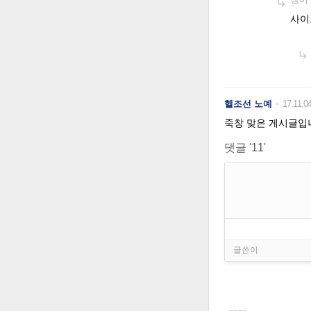

사이

헬조선 노예
17.11.0
죽창 맞은 게시글입
댓글 '11'