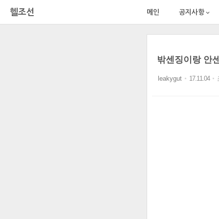
헬조선
메인
공지사항

밖센징이랑 안센
leakygut
17.11.04