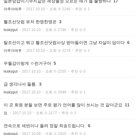
일본앞잡이기무치같은 세상물정 모르는 애가 젤 불쌍하다
17
야루야애루
2017.10.10
조회 수 2240
추천 수 1
헬조선닷컴 유저 한명한명은
3
leakygut
2017.10.10
조회 수 2746
추천 수 0
탈조선이고 뭐고 헬조선닷컴사상 받아들이면 그냥 자살이 답이다
6
야루야애루
2017.10.10
조회 수 2276
추천 수 2
우월감이랑게 ㅇ런거구아
5
leakygut
2017.10.10
조회 수 2155
추천 수 0
급 생각나서 들름.
3
leakygut
2017.10.10
조회 수 2599
추천 수 1
이 곳 회원 분들 보면 주로 평가 언어를 많이 쓰시는 것 같더군요
11
점.
2017.10.10
조회 수 2177
추천 수 2
연속으로 세번이나 올려 정말 죄송드립니다.
6
leakygut
2017.10.09
조회 수 2315
추천 수 3