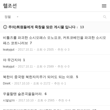

헬조선

정렬


주의)회원들에게 죽창을 맞은 게시물 입니다 ↓
13
비틀즈를 파괴한 소시오패스 오노요코, 커트코베인을 파괴한 소시오
패스 코트니러브
7
leakygut
2017.10.11
조회 수 2505
추천 수 3
야 무간지야
1
leakygut
2017.10.11
조회 수 2589
추천 수 0
북한이 중국령 북한자치주가 되어도 되는 이유.
5
DireK
2017.10.10
조회 수 2172
추천 수 1
우울할땐 슬픈곡을들어라.
6
시발넘아
2017.10.10
조회 수 2565
추천 수 4