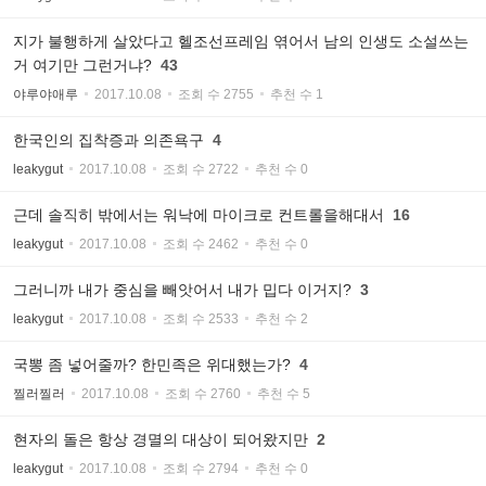
지가 불행하게 살았다고 헬조선프레임 엮어서 남의 인생도 소설쓰는
거 여기만 그런거냐?
43
야루야애루
2017.10.08
조회 수 2755
추천 수 1
한국인의 집착증과 의존욕구
4
leakygut
2017.10.08
조회 수 2722
추천 수 0
근데 솔직히 밖에서는 워낙에 마이크로 컨트롤을해대서
16
leakygut
2017.10.08
조회 수 2462
추천 수 0
그러니까 내가 중심을 빼앗어서 내가 밉다 이거지?
3
leakygut
2017.10.08
조회 수 2533
추천 수 2
국뽕 좀 넣어줄까? 한민족은 위대했는가?
4
찔러찔러
2017.10.08
조회 수 2760
추천 수 5
현자의 돌은 항상 경멸의 대상이 되어왔지만
2
leakygut
2017.10.08
조회 수 2794
추천 수 0