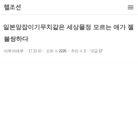

헬조선
일본앞잡이기무치같은 세상물정 모르는 애가 젤
불쌍하다
야루야애루
17.10.10
조회 수
2226
추천 수
1
댓글
17