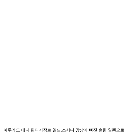
아무래도 애니,판타지장르 일드,스시녀 망상에 빠진 흔한 일뽕으로