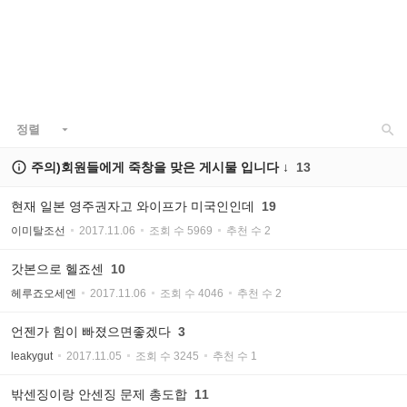

정렬


주의)회원들에게 죽창을 맞은 게시물 입니다 ↓
13
현재 일본 영주권자고 와이프가 미국인인데
19
이미탈조선
2017.11.06
조회 수 5969
추천 수 2
갓본으로 헬죠센
10
헤루죠오세엔
2017.11.06
조회 수 4046
추천 수 2
언젠가 힘이 빠졌으면좋겠다
3
leakygut
2017.11.05
조회 수 3245
추천 수 1
밖센징이랑 안센징 문제 총도합
11