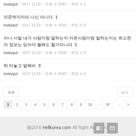
leakygut
2017.11.03
조회 수 3282
추천 수 3
의존하지마라 나신 아니다
1
leakygut
2017.11.03
조회 수 3546
추천 수 0
아니 시발 내가 사람이랑 말하는지 아픈사람이랑 말하는지는 최소한
의 정보는 있어야 뭘해도 할거아니야
1
leakygut
2017.11.03
조회 수 3506
추천 수 0
탁 터놓고 말해바
3
leakygut
2017.11.03
조회 수 4045
추천 수 0
목록
쓰기


1
2
3
4
5
6
7
8
9
10
-
87

2016
Hellkorea.com
All Right Reserved.

