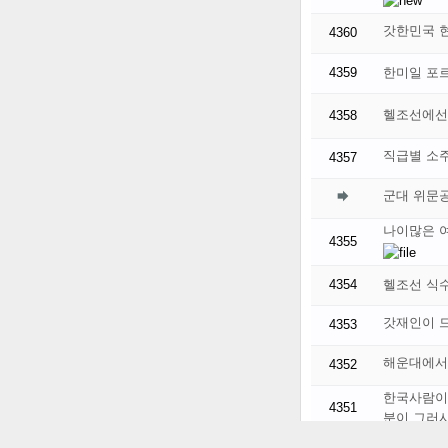
갓한민국 현
4360
4359
한미일 포
헬조선에선
4358
직급별 소
4357

군대 위문공
나이많은 
4355
4354
헬조선 식수
갓재인이 드
4353
해운대에서 
4352
한국사람이
4351
분이 그러시는