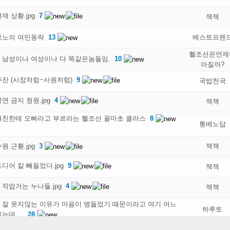
재 상황.jpg
7
잭잭
르노의 여민동락
13
베스트프렌
헬조선은언제
 남성이나 여성이나 다 똑같은놈들임.
10
아질까?
주잔 (사장처럼~사원처럼)
9
국밥천국
연 금지 청원.jpg
4
잭잭
여친한테 오빠라고 부르라는 헬조선 꼴마초 클라스
8
통베노답
원 근황.jpg
3
잭잭
디어 칼 빼들었다.jpg
9
잭잭
작업거는 누나들.jpg
4
잭잭
 잘 웃지않는 이유가 마음이 병들었기 때문이라고 여기 어느
하루토
데....
28