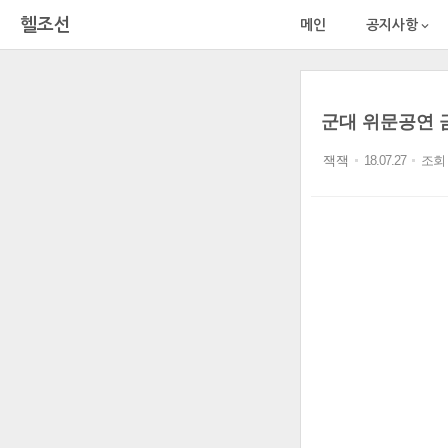
헬조선
메인
공지사항

군대 위문공연 금
잭잭
18.07.27
조회