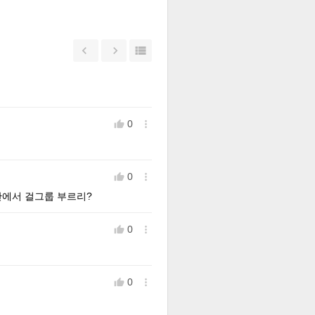



0


0


단에서 걸그룹 부르리?
0


0

