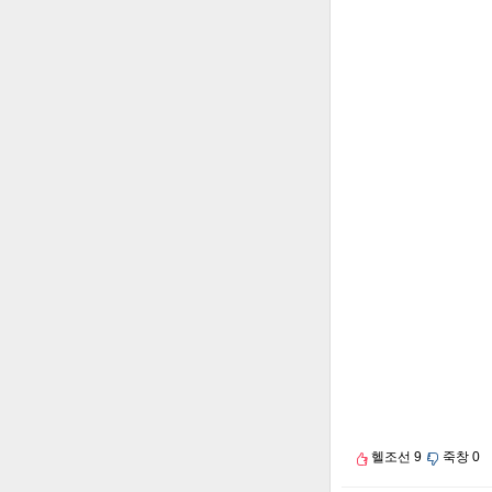
헬조선
9
죽창
0