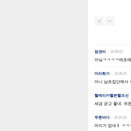


씹센비
18.08.03
아닠ㅋㅋㅋㅋ애초에 
마리화가
18.08.20
아니 남초집단에서 
헬메리카헬본헬조선
세금 굳고 좋네. 위
푸른바다
18.10.16
어이가 없네ㅐ ㅋ