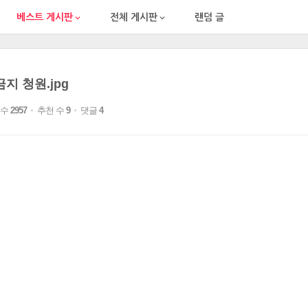
베스트 게시판
전체 게시판
랜덤 글


지 청원.jpg
 수
2957
추천 수
9
댓글
4