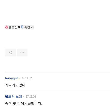
헬조선
0
죽창
-8


leakygut
17.11.02
기다리고있다
헬조선 노예
17.11.02
죽창 맞은 게시글입니다.