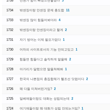
1735
언젠가 힘이 빠졌으면좋겠다
3
1734
밖센징이랑 안센징 문제 총도합
11
1733
밖센징 많이 힘들어뵈더라
4
1732
밖센징이랑 안센징이라고 할게
2
1731
자기 방어는 이제 필요가없다
1
1730
어차피 사이트로서의 기능 안되고있고
1
1729
힘들면 힘들다고 솔직하게 말을해
2
1728
아가리가 달렸으면 말을쳐해봐
1
1727
한국의 나쁜점의 총집합체가 헬조선 닷컴이다
2
1726
왜 다들 미쳐버린거임?
2
1725
일베애들이랑도 대화는 성립되는데
2
1724
여기애들이랑 왜 대화가 성립 안되는거임?
1