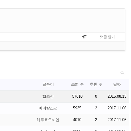


글쓴이
조회 수
추천 수
날짜
헬조선
57610
0
2015.08.13
이미탈조선
5935
2
2017.11.06
헤루죠오세엔
4010
2
2017.11.06