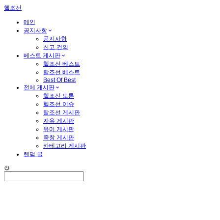
헬조선
메인
공지사항

공지사항
신고 건의
베스트 게시판

헬조선 베스트
탈조선 베스트
Best Of Best
전체 게시판

헬조선 토론
헬조선 이슈
탈조선 게시판
자유 게시판
유머 게시판
죽창 게시판
카테고리 게시판
랜덤 글
