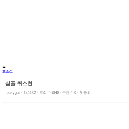

헬조선
심플 퀴스쳔
leakygut
17.11.02
조회 수
2940
추천 수
0
댓글
2