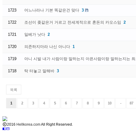
1723
어느나라나 기본 똑같은건 맞다
3
1722
조선이 좆같은거 거르고 전세계적으로 혼돈의 카오스임
2
1721
일베가 낫다
2
1720
의존하지마라 나신 아니다
1
1719
아니 시발 내가 사람이랑 말하는지 아픈사람이랑 말하는지는 
1718
탁 터놓고 말해바
3
목록
1
2
3
4
5
6
7
8
9
10
-
87

2016
Hellkorea.com
All Right Reserved.

