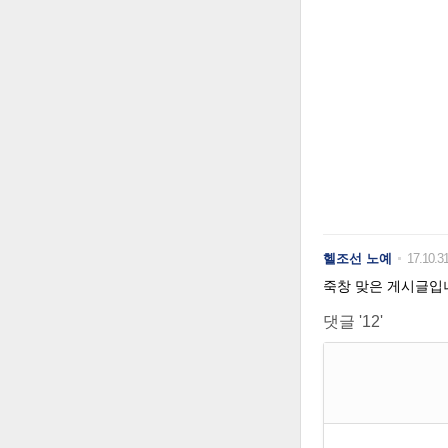
헬조선 노예
17.10.3
죽창 맞은 게시글입
댓글 '12'