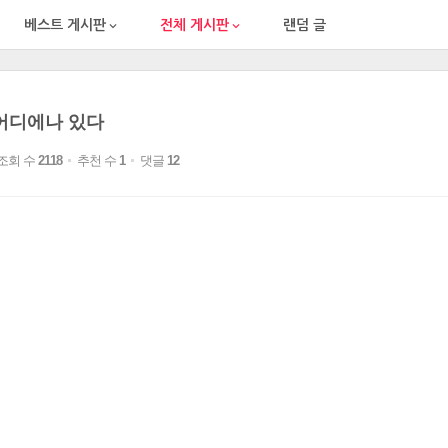
베스트 게시판
전체 게시판
랜덤 글


어디에나 있다
조회 수
2118
추천 수
1
댓글
12