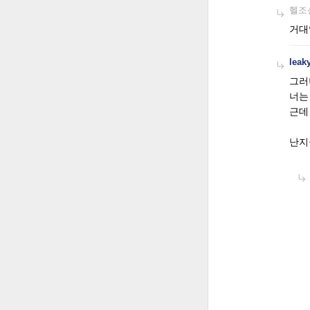
헬조

거대
leak

그러
너는
근데
난지
