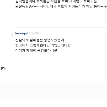
공격반응이나 주눅들은 모습을 보여야 패턴이 보이거든
완전독립중<---- 닉네임에서 부모의 거짓논리와 억압 통제
leakygut
17.10.07

진실되게 털어놓는 방법도있는데
한국에서 그렇게했다간 먹잇감되니깐
여기가 폐쇄적 공간도아니구
1
니다.