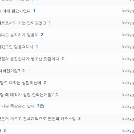
는 이제 필요가없다
1
leakyg
이트로서의 기능 안되고있고
1
leakyg
들다고 솔직하게 말을해
2
leakyg
달렸으면 말을쳐해봐
1
leakyg
쁜점의 총집합체가 헬조선 닷컴이다
2
leakyg
미쳐버린거임?
2
leakyg
랑도 대화는 성립되는데
2
leakyg
랑 왜 대화가 성립 안되는거임?
1
leakyg
 기본 똑같은건 맞다
3
leakyg
같은거 거르고 전세계적으로 혼돈의 카오스임
2
leakyg
다
2
leakyg