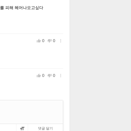
욕구를 피해 헤어나오고싶다
0
0



0
0



