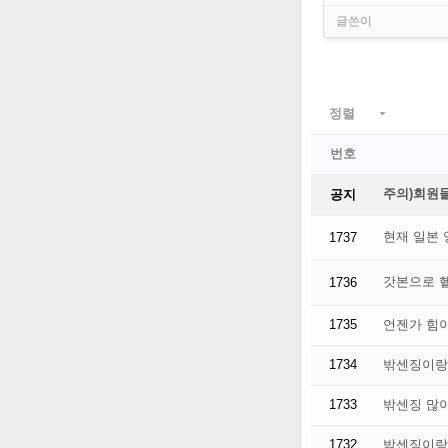
정렬

번호
주의)회원들
공지
현재 일본
1737
갓본으로 
1736
1735
언젠가 힘
1734
밖센징이랑
1733
밖센징 많
1732
밖센징이랑