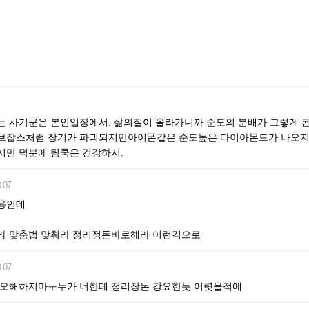
는 사기꾼은 본인입장에서. 삶의질이 올라가니까 순도의 분배가 그렇게 
브잡스처럼 장기가 파괴되지만아이폰같은 순도높은 다이아몬드가 나오지. 
지만 덕분에 팀쿡은 건강하지.
.07
응인데
라 맞춤법 맞춰라 정리정돈바로해라 이런긱으로
.07
 오해하지마ㅜ누가 너한테 정리장돈 강요한듯 어렷을적에