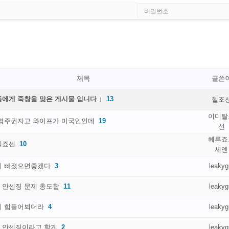
제목
글쓴
에게 죽창을 맞은 게시물 입니다 ↓
13
헬조
이미탈
 영주권자고 와이프가 미국인인데
19
선
헤루죠
헬죠센
10
세엔
이 빠졌으면좋겠다
3
leakyg
 안센징 문제 총도합
11
leakyg
이 힘들어뵈더라
4
leakyg
 안센징이라고 할게
2
leakyg