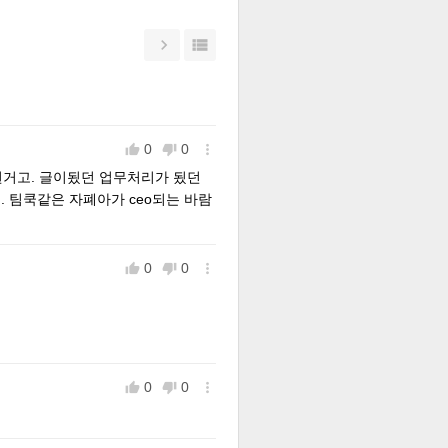


0
0



된거고. 글이됬던 업무처리가 됬던
팀쿡같은 자폐아가 ceo되는 바람
0
0



0
0


