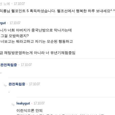
선 노예
17.10.07
익룡님 헬포인트 5 획득하셨습니다. 헬조선에서 행복한 하루 보내세요^ ^
ygut
17.10.07
니가 너희 아버지가 중국난방으로 막나가는데
 그걸 모방하겠지?
 너보고는 뭐라고하고 자기는 모순된 행동하고
금 채팅방운영하는게 아니라 너 유년기체험중임
완전독립중
17.10.07
.
완전독립중
17.10.07

.
leakygut
17.10.07

이런식으론 안되