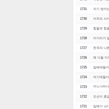
1731
자기 방어
1730
어차피 사
1729
힘들면 힘
1728
아가리가 
1727
한국의 나
1726
왜 다들 
1725
일베애들이
1724
여기애들이
어느나라나
1723
1722
조선이 좆
1721
일베가 낫