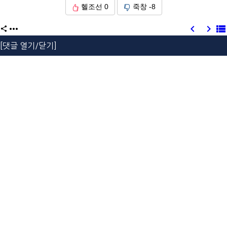
헬조선
0
죽창
-8





[댓글 열기/닫기]