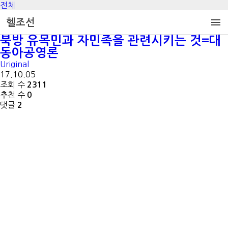
전체

헬조선
북방 유목민과 자민족을 관련시키는 것=대
동아공영론
Uriginal
17.10.05
조회 수
2311
추천 수
0
댓글
2