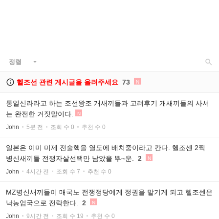

정렬


헬조선 관련 게시글을 올려주세요
73
N
통일신라라고 하는 조선왕조 개새끼들과 고려후기 개새끼들의 사서
는 완전한 거짓말이다.
N
John
5분 전
조회 수 0
추천 수 0
일본은 이미 미제 전술핵을 열도에 배치중이라고 칸다. 헬조센 2찍
병신새끼들 전쟁자살선택만 남았을 뿌~운.
2
N
John
4시간 전
조회 수 7
추천 수 0
MZ병신새끼들이 매국노 전쟁정당에게 정권을 맡기게 되고 헬조센은
낙농업국으로 전락한다.
2
N
John
9시간 전
조회 수 19
추천 수 0