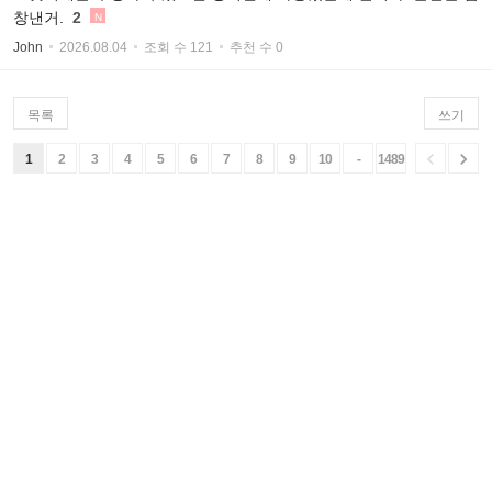
창낸거.
2
N
John
2026.08.04
조회 수 121
추천 수 0
목록
쓰기


1
2
3
4
5
6
7
8
9
10
-
1489