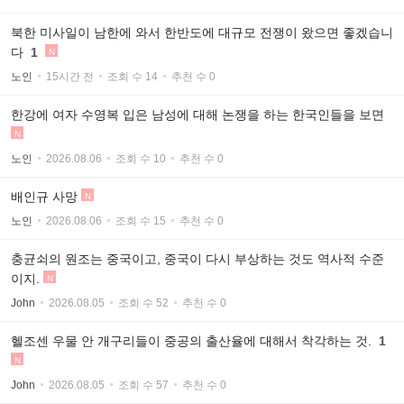
북한 미사일이 남한에 와서 한반도에 대규모 전쟁이 왔으면 좋겠습니
다
1
N
노인
15시간 전
조회 수 14
추천 수 0
한강에 여자 수영복 입은 남성에 대해 논쟁을 하는 한국인들을 보면
N
노인
2026.08.06
조회 수 10
추천 수 0
배인규 사망
N
노인
2026.08.06
조회 수 15
추천 수 0
충균쇠의 원조는 중국이고, 중국이 다시 부상하는 것도 역사적 수준
이지.
N
John
2026.08.05
조회 수 52
추천 수 0
헬조센 우물 안 개구리들이 중공의 출산율에 대해서 착각하는 것.
1
N
John
2026.08.05
조회 수 57
추천 수 0