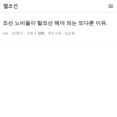

헬조선
조선 노비들이 탈조선 해야 되는 또다른 이유.
rob
15.09.17
조회 수
1228
추천 수
4
댓글
11