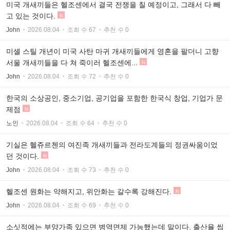
미국 개새끼들은 헬조센에서 결국 전쟁을 칠 예정이고, 그래서 다 빼
고 있는 것이다.
N
John
2026.08.04
조회 수 67
추천 수 0
미셸 스틸 개년이 미국 사탄 마귀 개새끼들에게 영혼을 팔더니 고향
서울 개새끼들을 다 쳐 죽이러 헬조센에...
N
John
2026.08.04
조회 수 72
추천 수 0
한국의 소상공인, 중소기업, 공기업을 포함한 한국식 창업, 기업가 문
제점
N
노인
2026.08.04
조회 수 64
추천 수 0
기실은 헬쥬르첸의 여진족 개새끼들과 전라도계들의 정권싸움이었
던 것이다.
N
John
2026.08.04
조회 수 73
추천 수 0
헬조센 원화는 약해지고, 위안화는 갈수록 강해진다.
N
John
2026.08.04
조회 수 69
추천 수 0
소싯적에는 부양가족 있으면 병역면제 가능했는데 말이다. 출산율 씹