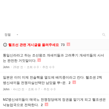

정렬


헬조선 관련 게시글을 올려주세요
73
N
통일신라라고 하는 조선왕조 개새끼들과 고려후기 개새끼들의 사서
는 완전한 거짓말이다.
N
John
26분 전
조회 수 0
추천 수 0
일본은 이미 미제 전술핵을 열도에 배치중이라고 칸다. 헬조센 2찍
병신새끼들 전쟁자살선택만 남았을 뿌~운.
2
N
John
4시간 전
조회 수 7
추천 수 0
MZ병신새끼들이 매국노 전쟁정당에게 정권을 맡기게 되고 헬조센은
낙농업국으로 전락한다.
2
N