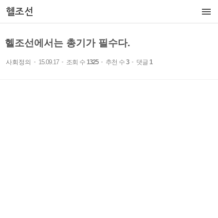

헬조선
헬조선에서는 총기가 필수다.
사회정의
15.09.17
조회 수
1325
추천 수
3
댓글
1