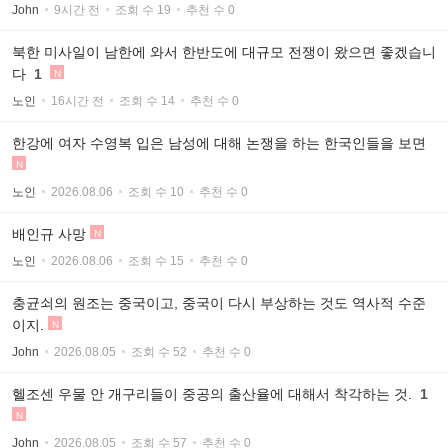
John
9시간 전
조회 수 19
추천 수 0
북한 미사일이 남한에 와서 한반도에 대규모 전쟁이 왔으면 좋겠습니
다
1
N
노인
16시간 전
조회 수 14
추천 수 0
한강에 여자 수영복 입은 남성에 대해 논쟁을 하는 한국인들을 보면
N
노인
2026.08.06
조회 수 10
추천 수 0
배인규 사망
N
노인
2026.08.06
조회 수 15
추천 수 0
충균쇠의 원조는 중국이고, 중국이 다시 부상하는 것도 역사적 수준
이지.
N
John
2026.08.05
조회 수 52
추천 수 0
헬조센 우물 안 개구리들이 중공의 출산율에 대해서 착각하는 것.
1
N
John
2026.08.05
조회 수 57
추천 수 0