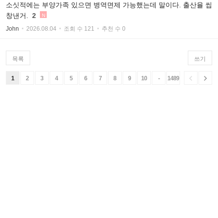
소싯적에는 부양가족 있으면 병역면제 가능했는데 말이다. 출산율 씹
창낸거.
2
N
John
2026.08.04
조회 수 121
추천 수 0
목록
쓰기


1
2
3
4
5
6
7
8
9
10
-
1489