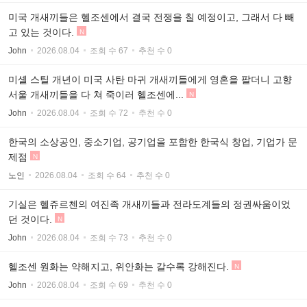
미국 개새끼들은 헬조센에서 결국 전쟁을 칠 예정이고, 그래서 다 빼
고 있는 것이다.
N
John
2026.08.04
조회 수 67
추천 수 0
미셸 스틸 개년이 미국 사탄 마귀 개새끼들에게 영혼을 팔더니 고향
서울 개새끼들을 다 쳐 죽이러 헬조센에...
N
John
2026.08.04
조회 수 72
추천 수 0
한국의 소상공인, 중소기업, 공기업을 포함한 한국식 창업, 기업가 문
제점
N
노인
2026.08.04
조회 수 64
추천 수 0
기실은 헬쥬르첸의 여진족 개새끼들과 전라도계들의 정권싸움이었
던 것이다.
N
John
2026.08.04
조회 수 73
추천 수 0
헬조센 원화는 약해지고, 위안화는 갈수록 강해진다.
N
John
2026.08.04
조회 수 69
추천 수 0