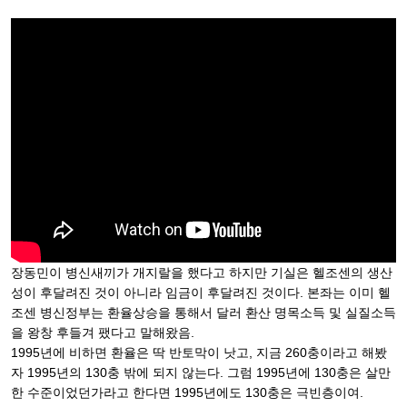
장동민이 병신새끼가 개지랄을 했다고 하지만 기실은 헬조센의 생산
성이 후달려진 것이 아니라 임금이 후달려진 것이다. 본좌는 이미 헬
조센 병신정부는 환율상승을 통해서 달러 환산 명목소득 및 실질소득
을 왕창 후들겨 팼다고 말해왔음.
1995년에 비하면 환율은 딱 반토막이 낫고, 지금 260충이라고 해봤
자 1995년의 130충 밖에 되지 않는다. 그럼 1995년에 130충은 살만
한 수준이었던가라고 한다면 1995년에도 130충은 극빈층이여.