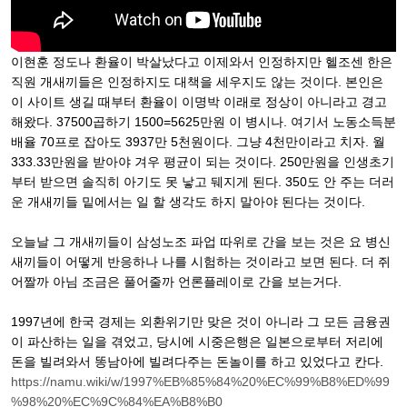
이현훈 정도나 환율이 박살났다고 이제와서 인정하지만 헬조센 한은
직원 개새끼들은 인정하지도 대책을 세우지도 않는 것이다. 본인은
이 사이트 생길 때부터 환율이 이명박 이래로 정상이 아니라고 경고
해왔다. 37500곱하기 1500=5625만원 이 병시나. 여기서 노동소득분
배율 70프로 잡아도 3937만 5천원이다. 그냥 4천만이라고 치자. 월
333.33만원을 받아야 겨우 평균이 되는 것이다. 250만원을 인생초기
부터 받으면 솔직히 아기도 못 낳고 뒈지게 된다. 350도 안 주는 더러
운 개새끼들 밑에서는 일 할 생각도 하지 말아야 된다는 것이다.
오늘날 그 개새끼들이 삼성노조 파업 따위로 간을 보는 것은 요 병신
새끼들이 어떻게 반응하나 나를 시험하는 것이라고 보면 된다. 더 쥐
어짤까 아님 조금은 풀어줄까 언론플레이로 간을 보는거다.
1997년에 한국 경제는 외환위기만 맞은 것이 아니라 그 모든 금융권
이 파산하는 일을 겪었고, 당시에 시중은행은 일본으로부터 저리에
돈을 빌려와서 똥남아에 빌려다주는 돈놀이를 하고 있었다고 칸다.
https://namu.wiki/w/1997%EB%85%84%20%EC%99%B8%ED%99
%98%20%EC%9C%84%EA%B8%B0