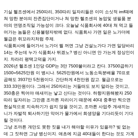
기실 헬조센에서 250따리, 350따리 일자리들은 이미 소싯적 imf때에
쳐 망한 분야의 잔존집단이거나 쳐 망한 헬조센의 농업및 생필품 분
야의 연명조직일 가능성이 크다. 오늘날 식품회사에 40대 쳐 먹고 들
어가는 놈들은 신용불량자밖에 없다. 식품회사 가면 일은 노가더에
월급은 쥐꼬라지처럼 주제.
식품회사에 들어가서 노가더 뛸 꺼면 그냥 건설노가다 가면 일당바리
14는 주는데 누가 식품회사 뛰겠노? 병신 아니면 안 가는게 정상인이
지. 차라리 평택고덕을 가지.
2026년 헬조센 1인당 GDP는 3만 7500불이라고 칸다. 37500곱하기
1500=5625만원 이 병시나. 5625만원에서 노동소득분배율 70프로
곱해도 3937만 5천원이다. 간단하게 4천만원 잡고. 월급으로는
333.33만원이다. 그래서 250자리는 거들떠도 보지 말라는 것이고,
350충은 찍어야 애새끼는 낳고 산다는 것이다. 하향지원해봤자 250
따리 일자리는 그만큼 조까튼 자리이기 때문에 40대 중후반 찍으면
현실적으로 지속하기가 쉽지 않을 것이고, 조까튼 사업주 개새끼는
니가 자발적 퇴사하기만 악어가 물가에서 희생양을 기다리듯이 기다
릴 것이다.
그냥 조까튼 개만도 못한 짓을 내가 해야할 이유가 있을까? 빚 없는
데 그 짓하면 그냥 병신이지. 애초에 지금 40대들이 한다는 것도 가계