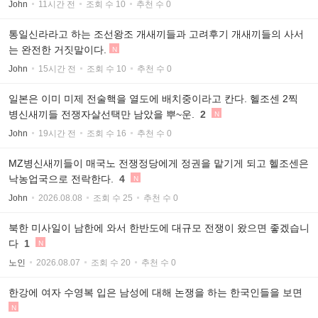
John
11시간 전
조회 수 10
추천 수 0
통일신라라고 하는 조선왕조 개새끼들과 고려후기 개새끼들의 사서
는 완전한 거짓말이다.
N
John
15시간 전
조회 수 10
추천 수 0
일본은 이미 미제 전술핵을 열도에 배치중이라고 칸다. 헬조센 2찍
병신새끼들 전쟁자살선택만 남았을 뿌~운.
2
N
John
19시간 전
조회 수 16
추천 수 0
MZ병신새끼들이 매국노 전쟁정당에게 정권을 맡기게 되고 헬조센은
낙농업국으로 전락한다.
4
N
John
2026.08.08
조회 수 25
추천 수 0
북한 미사일이 남한에 와서 한반도에 대규모 전쟁이 왔으면 좋겠습니
다
1
N
노인
2026.08.07
조회 수 20
추천 수 0
한강에 여자 수영복 입은 남성에 대해 논쟁을 하는 한국인들을 보면
N