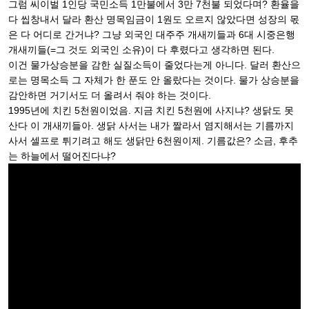
그럼 씨이벌 1인당 국민소득 1만불에서 3만 7천불 되었다며? 환율을
다 씹창내서 달라 환산 명목임금이 1원도 오르지 않았다면 성장의 몫
은 다 어디로 간거냐? 그냥 외국인 대주주 개새끼들과 6대 시중은행
개새끼들(=그 것도 외국인 소유)이 다 후렸다고 생각하면 된다.
이건 물가상승분을 감한 실질소득이 줄었다는게 아니다. 달러 환산으
로는 명목소득 그 자체가 한 푼도 안 올랐다는 것이다. 물가 상승분을
감안하면 거기서도 더 올려서 줘야 하는 것이다.
1995년에 치킨 5천원이었음. 지금 치킨 5천원에 사지냐? 생닭도 못
산다 이 개새끼들아. 생닭 사서는 내가 짤라서 염지해서는 기름까지
사서 셀프로 튀기려고 해도 생닭만 6천원이제. 기름값은? 소금, 후추
는 하늘에서 떨어진다냐?