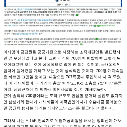
이재명이 금감원을 공공기관으로 지정하는 조직개편안을 발표했지
만 곧 무산되었다고 본다. 그런데 직원 700명이 반발하여 그렇게 된
것이라고만 보는 것이 상식적으로 말이 안 되는 것이고, 국내외적인
압력이 들어왔을 거라고 보는 것이 상식적인 것이다. 700명 개자슥들
은 짜르면 그만일 뿐이고, 나같으면 707특공대 투입해서 다 쳐 죽였
다 이 개새끼들아. 대가리에 총알 쳐 박고, K-2 소총을 7발 이상 몸뚱
아리, 심장근처에 쳐 박아서 확인사살할 것. 이 개새끼들아.
근데 솔직히 700명이라는 조직 규모도 한심할 뿐더러 실권도 없다지
만 삼성가와 현대가 개새끼들이 미국법인에다가 수출대금 묻어놓으
면 공권력 행사는 되기는 되냐? 그냥 조까튼 월급버러지들이지.
그래서 나는 F-15K 전폭기로 위협저공비행을 해서는 정의선이 개새
끼에게 경고를 한 뒤에 그래도 그 개새끼들이 말을 안 쳐들으면