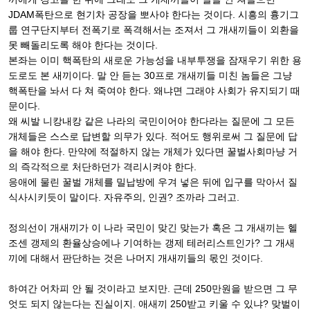
JDAM폭탄으로 현기차 공장을 뽀사야 한다는 것이다. 시흥의 흉기그
룹 연구단지부터 전폭기로 폭격해서는 조져서 그 개새끼들이 외환을
못 빼돌리도록 해야 한다는 것이다.
본좌는 이미 핵폭탄의 새로운 가능성을 내부투쟁을 잠재우기 위한 용
도로도 본 새끼이다. 말 안 듣는 30프로 개새끼들 미친 놈들은 그냥
핵폭탄을 놔서 다 쳐 죽여야 한다. 왜냐면 그래야 사회가 유지되기 때
문이다.
왜 씨발 니캉내캉 같은 나라의 국민이어야 한다라는 질문에 그 모든
개체들은 스스로 답변할 의무가 있다. 적어도 행위로써 그 질문에 답
을 해야 한다. 만약에 적절하지 않는 개체가 있다면 꿀벌사회마냥 거
의 즉각적으로 처단하던가 격리시켜야 한다.
응애에 물린 꿀벌 개체를 밀납방에 우겨 넣은 뒤에 입구를 막아서 질
식사시키듯이 말이다. 자유주의, 인권? 조까라 그러고.
정의선이 개새끼가 이 나라 국민이 맞긴 맞는가 혹은 그 개새끼는 헬
조센 갱제의 환율상승에나 기여하는 갱제 테러리스트인가? 그 개새
끼에 대해서 판단하는 것은 나머지 개새끼들의 몫인 것이다.
하여간 어차피 안 될 것이라고 보지만. 근데 250만원을 받으면 그 무
엇도 되지 않는다는 진실이지. 애새끼 250받고 키울 수 있냐? 맞벌이