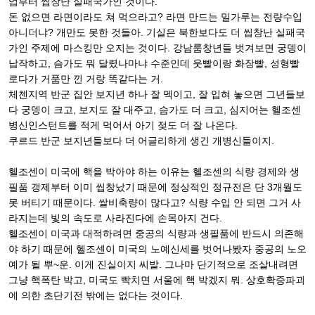
업부터 씹창난 실패국가인 것이다.
돈 없으면 라면이라도 쳐 먹으라고? 라면 만드는 밀가루는 전량수입
아니더냐? 개만도 못한 것들아. 기실은 북한보다도 더 씹창난 실패국
가인 주제에 마스킹만 오지는 것이다. 강남룸창년들 벗겨보면 궁뎅이
납작하고, 슴가도 뭐 달렸나마냐 수준인데 웃빨이랑 화장빨, 성형빨
로다가 거품만 낀 거랑 똑같다는 거.
체첸지역 반군 집안 보지년 하나 잘 멕이고, 잘 입혀 놓으면 그년들보
다 궁뎅이 크고, 보지도 잘 대주고, 슴가도 더 크고, 심지어는 헬조센
병신인스턴트를 적게 먹어서 아기 젖도 더 잘 나온다.
쿠르드 반군 보지년들보다 더 어글리하게 생긴 개병신들이지.
헬조센이 미국에 핵을 박아야 하는 이유는 헬조센의 식량 경제와 생
필품 갱제부터 이미 씹창났기 때문에 정상적인 정규전은 단 3개월도
못 버티기 때문이다. 쌀비축량이 많다고? 식량 수입 안 되면 그거 사
라지는데 빛의 속도로 사라진다에 손목아지 건다.
헬조센이 미국과 대적하려면 중공의 식량과 생필품에 반드시 의존해
야 하기 때문에 헬조센이 미국의 노예신세를 벗어나봤자 중공의 노오
예가 될 뿌~운. 이게 진실이지 씨발. 그나마 단기적으로 조살내려면
그냥 핵폭탄 박고, 미국도 빡치면 서울에 핵 박겠지 뭐. 상호확증파괴
에 의한 초단기전 밖에는 없다는 것이다.