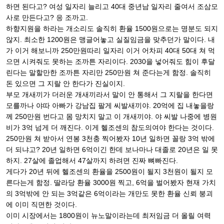
하면 된다고? 여성 일자리 늘리고 40대 중년남 일자리 줄여서 조삼모
사로 만든다고? 응 조까고.
하향지원을 하라는 개소리도 솔직히 환율 1500원으로는 명분도 되지
않지. 최소한 1200원은 맹글어놓고 실질임금을 맞추던가 말이다. 내
가 이거 해보니까 250만원따리 일자리 이거 어차피 40대 50대 쳐 먹
으면 시켜줘도 못하는 조까튼 자리이다. 2030을 넣어줘도 힘이 후달
린다는 말할만한 조까튼 자리만 250만원 쳐 준다는게 함정. 솔직히
돈 있으면 그 지랄 안 한다가 진실이지.
부모 개새끼가 더러운 개새끼라서 말이 안 통해서 그 지랄을 한다면
모를까나 야따 아빠가 강남집 팔게 씨발새끼야. 20억에 집 내놓을랑
께 250만원 번다고 몸 망치지 말고 이 개새끼야. 야 씨발 나중에 병원
비가 3억 넘게 더 깨진다. 이게 헬조센의 참도의여야 한다는 것이다.
250만원 쳐 받아서 연봉 3천충 찍어봤자 10년 일하면 꼴랑 3억 밖에
더 되냐고? 20년 일하면 6억이긴 한데 보나마나 대졸로 20년은 일 못
하지. 27살에 졸업해서 47살까지 하려면 진짜 뼈빠진다.
게다가 20년 뒤에 헬조센의 환율을 2500원이 될지 3천원이 될지 모
른다는게 함정. 딸라당 환율 3000원 찍고, 6억을 벌어봤자 현재 가치
의 3억밖에 안 되는 3억같은 6억이라는 개만도 못한 환율 신뢰 붕괴
에 이미 직면한 것이다.
이미 시장에서는 1800원이 뉴노말이라는데 최저임금 더 올릴 여력