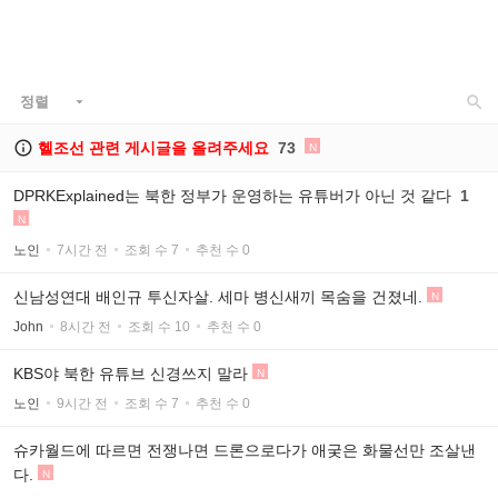

정렬


헬조선 관련 게시글을 올려주세요
73
N
DPRKExplained는 북한 정부가 운영하는 유튜버가 아닌 것 같다
1
N
노인
7시간 전
조회 수 7
추천 수 0
신남성연대 배인규 투신자살. 세마 병신새끼 목숨을 건졌네.
N
John
8시간 전
조회 수 10
추천 수 0
KBS야 북한 유튜브 신경쓰지 말라
N
노인
9시간 전
조회 수 7
추천 수 0
슈카월드에 따르면 전쟁나면 드론으로다가 애궂은 화물선만 조살낸
다.
N