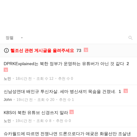

정렬


헬조선 관련 게시글을 올려주세요
73
N
DPRKExplained는 북한 정부가 운영하는 유튜버가 아닌 것 같다
2
N
노인
18시간 전
조회 수 12
추천 수 0
신남성연대 배인규 투신자살. 세마 병신새끼 목숨을 건졌네.
1
N
John
19시간 전
조회 수 20
추천 수 1
KBS야 북한 유튜브 신경쓰지 말라
N
노인
19시간 전
조회 수 8
추천 수 0
슈카월드에 따르면 전쟁나면 드론으로다가 애궂은 화물선만 조살낸