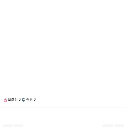
헬조선
0
죽창
0