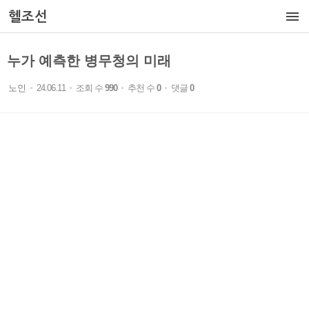

헬조선
누가 예측한 병무청의 미래
노인
24.06.11
조회 수
990
추천 수
0
댓글
0