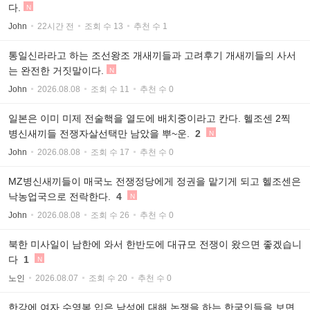
다.
N
John
22시간 전
조회 수 13
추천 수 1
통일신라라고 하는 조선왕조 개새끼들과 고려후기 개새끼들의 사서
는 완전한 거짓말이다.
N
John
2026.08.08
조회 수 11
추천 수 0
일본은 이미 미제 전술핵을 열도에 배치중이라고 칸다. 헬조센 2찍
병신새끼들 전쟁자살선택만 남았을 뿌~운.
2
N
John
2026.08.08
조회 수 17
추천 수 0
MZ병신새끼들이 매국노 전쟁정당에게 정권을 맡기게 되고 헬조센은
낙농업국으로 전락한다.
4
N
John
2026.08.08
조회 수 26
추천 수 0
북한 미사일이 남한에 와서 한반도에 대규모 전쟁이 왔으면 좋겠습니
다
1
N
노인
2026.08.07
조회 수 20
추천 수 0
한강에 여자 수영복 입은 남성에 대해 논쟁을 하는 한국인들을 보면