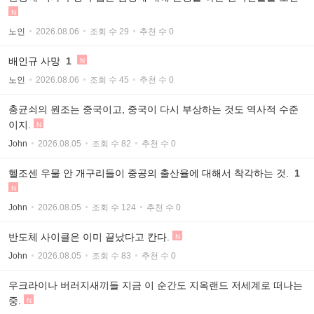
N
노인
2026.08.06
조회 수 29
추천 수 0
배인규 사망
1
N
노인
2026.08.06
조회 수 45
추천 수 0
충균쇠의 원조는 중국이고, 중국이 다시 부상하는 것도 역사적 수준
이지.
N
John
2026.08.05
조회 수 82
추천 수 0
헬조센 우물 안 개구리들이 중공의 출산율에 대해서 착각하는 것.
1
N
John
2026.08.05
조회 수 124
추천 수 0
반도체 사이클은 이미 끝났다고 칸다.
N
John
2026.08.05
조회 수 83
추천 수 0
우크라이나 버러지새끼들 지금 이 순간도 지옥랜드 저세계로 떠나는
중.
N