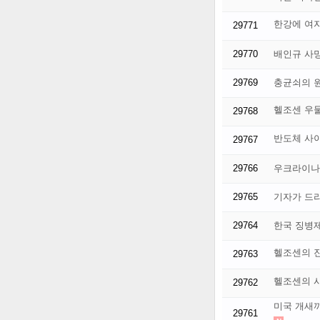
한강에 여자
29771
29770
배인규 사
29769
충균쇠의 원
헬조센 우물
29768
반도체 사이
29767
29766
우크라이나
29765
기자가 드
29764
한국 징병
헬조센의 
29763
헬조센의 
29762
미국 개새끼
29761