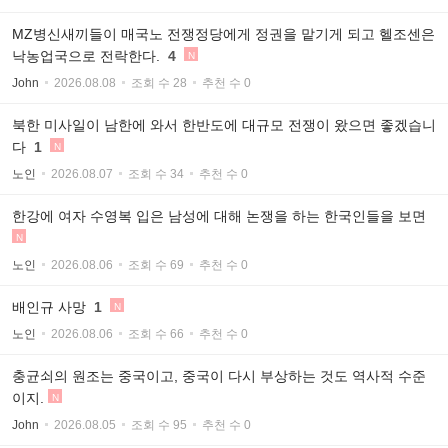
MZ병신새끼들이 매국노 전쟁정당에게 정권을 맡기게 되고 헬조센은
낙농업국으로 전락한다.
4
N
John
2026.08.08
조회 수 28
추천 수 0
북한 미사일이 남한에 와서 한반도에 대규모 전쟁이 왔으면 좋겠습니
다
1
N
노인
2026.08.07
조회 수 34
추천 수 0
한강에 여자 수영복 입은 남성에 대해 논쟁을 하는 한국인들을 보면
N
노인
2026.08.06
조회 수 69
추천 수 0
배인규 사망
1
N
노인
2026.08.06
조회 수 66
추천 수 0
충균쇠의 원조는 중국이고, 중국이 다시 부상하는 것도 역사적 수준
이지.
N
John
2026.08.05
조회 수 95
추천 수 0