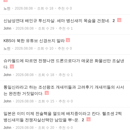
N
노인
2026.08.08
조회 수 18
추천 수 0
신남성연대 배인규 투신자살. 세마 병신새끼 목숨을 건졌네.
2
N
John
2026.08.08
조회 수 29
추천 수 1
KBS야 북한 유튜브 신경쓰지 말라
N
노인
2026.08.08
조회 수 10
추천 수 0
슈카월드에 따르면 전쟁나면 드론으로다가 애궂은 화물선만 조살낸
다.
N
John
2026.08.08
조회 수 18
추천 수 1
통일신라라고 하는 조선왕조 개새끼들과 고려후기 개새끼들의 사서
는 완전한 거짓말이다.
N
John
2026.08.08
조회 수 15
추천 수 0
일본은 이미 미제 전술핵을 열도에 배치중이라고 칸다. 헬조센 2찍
병신새끼들 전쟁자살선택만 남았을 뿌~운.
2
N
John
2026.08.08
조회 수 20
추천 수 0