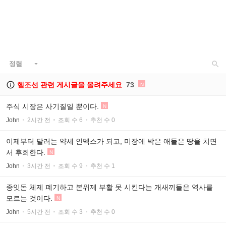

정렬


헬조선 관련 게시글을 올려주세요
73
N
주식 시장은 사기질일 뿐이다.
N
John
2시간 전
조회 수 6
추천 수 0
이제부터 달러는 약세 인덱스가 되고, 미장에 박은 애들은 땅을 치면
서 후회한다.
N
John
3시간 전
조회 수 9
추천 수 1
종잇돈 체제 폐기하고 본위제 부활 못 시킨다는 개새끼들은 역사를
모르는 것이다.
N
John
5시간 전
조회 수 3
추천 수 0