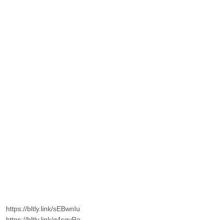
https://bltly.link/sEBwnIu
https://bltly.link/g4sqyRo