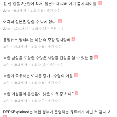
원-엔 환율 2년만에 최저. 일본보지 따러 가기 좋네 씨이벌.
N
John
6시간 전
조회 수 8
추천 수 0
어차피 일본은 망할 수 밖에 없다.
N
John
12시간 전
조회 수 13
추천 수 1
통일뉴스 엉터리는 북한 측 주장 믿지말라
N
노인
14시간 전
조회 수 6
추천 수 0
북한 남일을 포함한 수많은 사람들 진실을 알 수 있는 글
N
노인
19시간 전
조회 수 15
추천 수 0
북한이 극우라는 또다른 증거 - 수령의 어원
N
노인
19시간 전
조회 수 6
추천 수 0
북한 여성들의 흡연율이 낮은 이유 중 하나?
N
노인
19시간 전
조회 수 7
추천 수 0
DPRKExplained는 북한 정부가 운영하는 유튜버가 아닌 것 같다
2