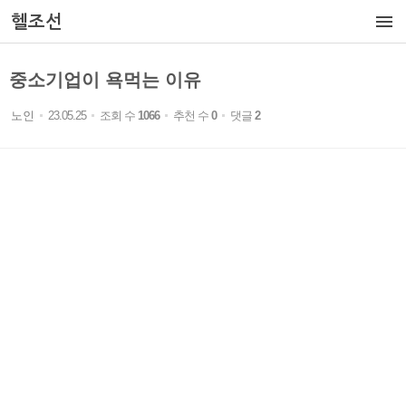

헬조선
중소기업이 욕먹는 이유
노인
23.05.25
조회 수
1066
추천 수
0
댓글
2