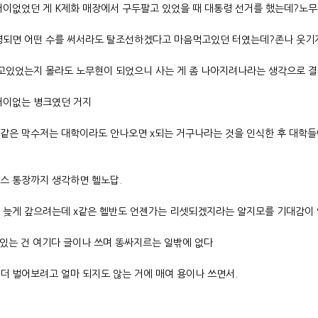
어이없었던 게 K제화 매장에서 구두팔고 있었을 때 대통령 선거를 했는데?
노무
령되면 어떤 수를 써서라도 탈조선하겠다고 마음먹고있던 터였는데?
존나 웃기
갖고있었는지 몰라도 노무현이 되었으니 사는 게 좀 나아지려나라는 생각으로 결
어이없는 병크였던 거지
같은 막수저는 대학이라도 안나오면 x되는 거구나라는 것을 인식한 후 대학들
스 통장까지 생각하면 헬노답.
 늦게 갚으려는데 x같은 헬반도 언젠가는 리셋되겠지라는 알지모를 기대감이
 있는 건 여기다 글이나 쓰며 똥싸지르는 일밖에 없다
더 벌어보려고 얼마 되지도 않는 거에 매여 용이나 쓰면서.