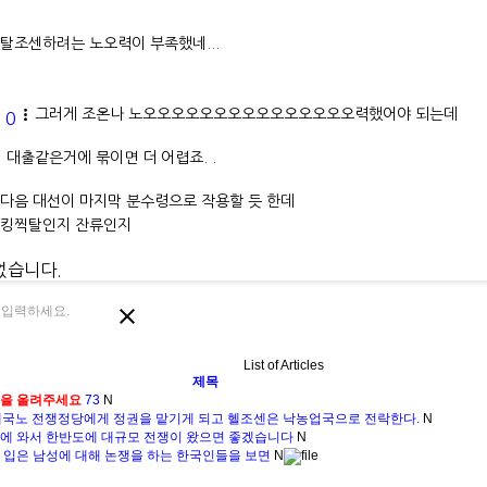
탈조센하려는 노오력이 부족했네...


그러게 조온나 노오오오오오오오오오오오오오오오력했어야 되는데
0

대출같은거에 묶이면 더 어렵죠. .
다음 대선이 마지막 분수령으로 작용할 듯 한데
킹찍탈인지 잔류인지
없습니다.

List of Articles
제목
글을 올려주세요
73
N
국노 전쟁정당에게 정권을 맡기게 되고 헬조센은 낙농업국으로 전락한다.
N
에 와서 한반도에 대규모 전쟁이 왔으면 좋겠습니다
N
 입은 남성에 대해 논쟁을 하는 한국인들을 보면
N