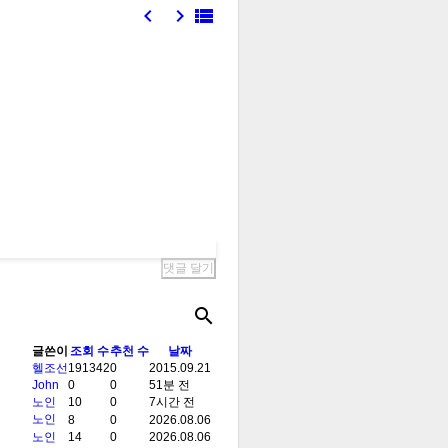




글쓴이
조회 수
추천 수
날짜
헬조선
191342
0
2015.09.21
John
0
0
51분 전
노인
10
0
7시간 전
노인
8
0
2026.08.06
노인
14
0
2026.08.06