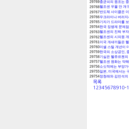
29769
충균쇠의 원조는 중
헬조센 우물 안 개
29768
반도체 사이클은 이
29767
29766
우크라이나 버러지새
29765
기자가 드라마를 보
29764
한국 징병제 문제점
헬조센의 진짜 부자
29763
헬조센의 시의원 개
29762
29761
미국 개새끼들은 헬
29760
미셸 스틸 개년이 
29759
한국의 소상공인, 
29758
기실은 헬쥬르첸의
29757
헬조센 원화는 약해
29756
소싯적에는 부양가족
29755
일본, 미국에서는 
29754
정청래와 김민석의 
목록
1
2
3
4
5
6
7
8
9
10
-