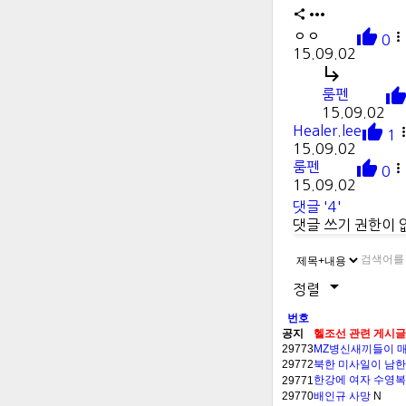



ㅇㅇ

0
15.09.02

룸펜
15.09.02

Healer.lee
1
15.09.02

룸펜

0
15.09.02
댓글 '4'
댓글 쓰기 권한이 

정렬
번호
공지
헬조선 관련 게시
29773
MZ병신새끼들이 매
29772
북한 미사일이 남한
한강에 여자 수영복
29771
29770
배인규 사망
N