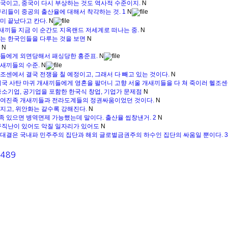
국이고, 중국이 다시 부상하는 것도 역사적 수준이지.
N
구리들이 중공의 출산율에 대해서 착각하는 것.
1
N
미 끝났다고 칸다.
N
끼들 지금 이 순간도 지옥랜드 저세계로 떠나는 중.
N
는 한국인들을 다루는 것을 보면
N
N
들에게 외면당해서 패싱당한 홍준표.
N
새끼들의 수준.
N
조센에서 결국 전쟁을 칠 예정이고, 그래서 다 빼고 있는 것이다.
N
미국 사탄 마귀 개새끼들에게 영혼을 팔더니 고향 서울 개새끼들을 다 쳐 죽이러 헬조센에
중소기업, 공기업을 포함한 한국식 창업, 기업가 문제점
N
 여진족 개새끼들과 전라도계들의 정권싸움이었던 것이다.
N
지고, 위안화는 갈수록 강해진다.
N
 있으면 병역면제 가능했는데 말이다. 출산율 씹창낸거.
2
N
구직난이 있어도 악질 일자리가 있어도
N
대결은 국내파 민주주의 집단과 해외 글로벌금권주의 하수인 집단의 싸움일 뿐이다.
3
1489