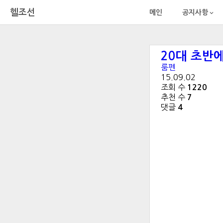
전체
헬조선
메인
공지사항

20대 초반
룸펜
15.09.02
조회 수
1220
추천 수
7
댓글
4