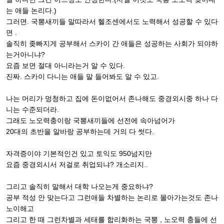
는 애들 논리다.)
그러면. 국뽕새끼들 말따라서 헬조센에서도 노력해서 성공할 수 있다
면 .
솔직히 좆빠지게 공부해서 스카이 간 애들은 성공하는 사회가 되야하
는거아니냐?
요즘 보면 절대 아니라는거 알 수 있다.
진짜. 스카이 다니는 애들 말 들어봐도 알 수 있고.
나는 머리가 멍청하고 집에 돈이없어서 존나해도 중경외시중 하나 다
니는 수준되더라.
그래도 노오력충이랑 국뽕새끼들에 선전에 속아넘어가
20대의 초반을 알바랑 공부하는데 거의 다 썻다.
자격증이야 기본적인건 있고 토익도 950넘지만
요즘 중경외시서 저걸로 취업되냐? 개소리지..
그리고 솔직히 말해서 대학 나오는게 중요하냐?
공부 적성 안 맞는다고 그런애들 차별하는 논리로 몰아가는것도 존나
노이해고
그리고 한 때 그런차별과 세태를 합리화하는 국뽕 , 노오력 충들에 선