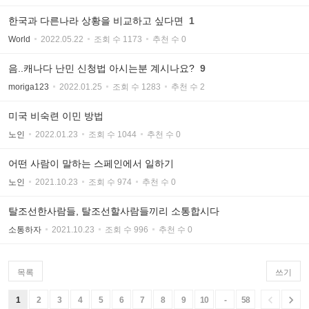
한국과 다른나라 상황을 비교하고 싶다면
1
World
2022.05.22
조회 수 1173
추천 수 0
음..캐나다 난민 신청법 아시는분 계시나요?
9
moriga123
2022.01.25
조회 수 1283
추천 수 2
미국 비숙련 이민 방법
노인
2022.01.23
조회 수 1044
추천 수 0
어떤 사람이 말하는 스페인에서 일하기
노인
2021.10.23
조회 수 974
추천 수 0
탈조선한사람들, 탈조선할사람들끼리 소통합시다
소통하자
2021.10.23
조회 수 996
추천 수 0
목록
쓰기


1
2
3
4
5
6
7
8
9
10
-
58