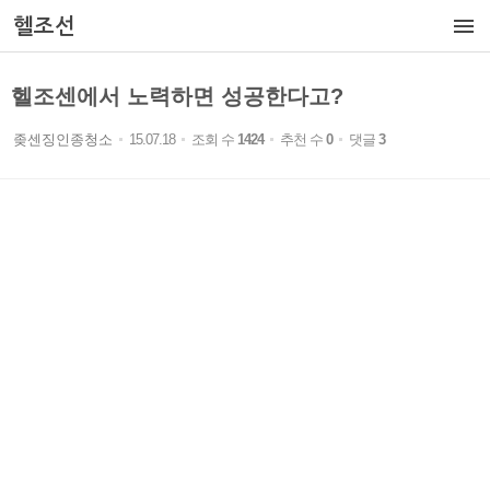

헬조선
헬조센에서 노력하면 성공한다고?
좆센징인종청소
15.07.18
조회 수
1424
추천 수
0
댓글
3