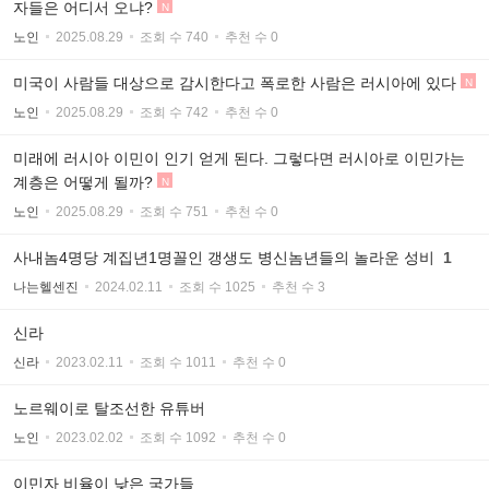
자들은 어디서 오냐?
N
노인
2025.08.29
조회 수 740
추천 수 0
미국이 사람들 대상으로 감시한다고 폭로한 사람은 러시아에 있다
N
노인
2025.08.29
조회 수 742
추천 수 0
미래에 러시아 이민이 인기 얻게 된다. 그렇다면 러시아로 이민가는
계층은 어떻게 될까?
N
노인
2025.08.29
조회 수 751
추천 수 0
사내놈4명당 계집년1명꼴인 갱생도 병신놈년들의 놀라운 성비
1
나는헬센진
2024.02.11
조회 수 1025
추천 수 3
신라
신라
2023.02.11
조회 수 1011
추천 수 0
노르웨이로 탈조선한 유튜버
노인
2023.02.02
조회 수 1092
추천 수 0
이민자 비율이 낮은 국가들