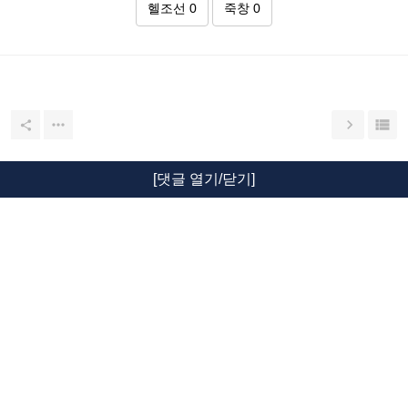
헬조선
0
죽창
0




[댓글 열기/닫기]