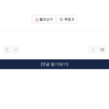
헬조선
0
죽창
0




[댓글 열기/닫기]