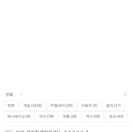

정렬

전체
게임 (1016)
IT/컴퓨터 (25)
자동차 (2)
음악 (17)
애니메이션 (6)
언어 (79)
국뽕 (28)
역사 (93)
정보 (44)
이야, 우리집 워터파크다. ㅋㅋㅋㅋㅋ
1