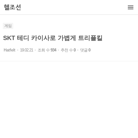

헬조선
게임
SKT 테디 카이사로 가볍게 트리플킬
Hatfelt
19.02.21
조회 수
934
추천 수
0
댓글
0