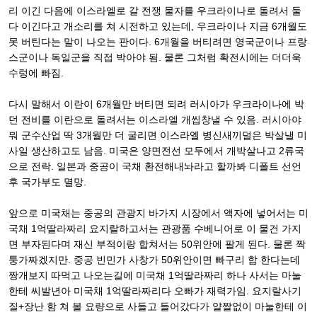
리 이긴 다음에 이스라엘로 갈 전쟁 물자를 우크라이나로 돌려서 둘
다 이긴다고 개소리를 쳐 시전하고 있는데, 우크라이나 지금 6개월도
못 버틴다는 말이 나오는 판이다. 6개월을 버티려면 영국군이나 프랑
스군이나 독일군을 직접 박아야 됨. 물론 그처럼 확전시에는 더더욱
수렁에 빠짐.
다시 말해서 이란이 6개월만 버티면 되려 러시아가 우크라이나에 박
던 전비를 이란으로 돌려서는 이스라엘 개씹창낼 수 있음. 러시아야
뭐 군수산업 딱 3개월만 더 굴리면 이스라엘 병신새끼덜은 박살낼 미
사일 생산하고도 남음. 미국은 양면전선 모두에서 개박살나고 2류국
으로 전락. 일본과 중공이 국채 환전해내놔라고 할까봐 디폴트 선언
후 국가부도 멸망.
앞으로 미국채는 중공의 관광지 바가지 시장에서 액자에 넣어서는 미
국채 1억딸라짜리 요지랄하고서는 관광품 수베니어로 이 물건 가지
면 부자된다며 재신 부적이랑 합쳐서는 50위안에 팔게 된다. 물론 짝
퉁가짜겠지만. 중공 빈민가 사창가 50위안이면 빠구리 함 한다는데
짱개보지 따먹고 나오는길에 미국채 1억딸라짜리 하나 사서는 마눌
한테 씨발년아 미국채 1억딸라짜리다 오빠가 재력가임. 요지랄사기
질+장난 함 쳐 볼 요량으로 사들고 들어갔다가 얄짤없이 마눌한테 이