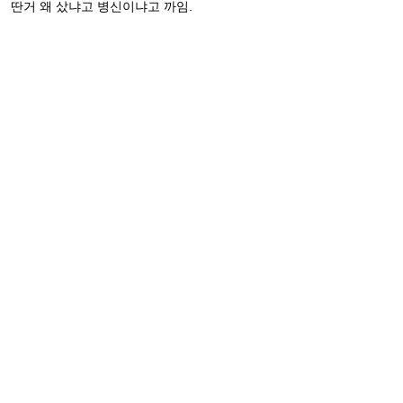
딴거 왜 샀냐고 병신이냐고 까임.