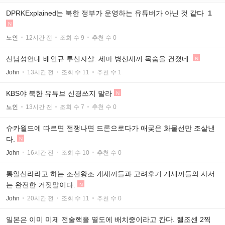
DPRKExplained는 북한 정부가 운영하는 유튜버가 아닌 것 같다
1
N
노인
12시간 전
조회 수 9
추천 수 0
신남성연대 배인규 투신자살. 세마 병신새끼 목숨을 건졌네.
N
John
13시간 전
조회 수 11
추천 수 1
KBS야 북한 유튜브 신경쓰지 말라
N
노인
13시간 전
조회 수 7
추천 수 0
슈카월드에 따르면 전쟁나면 드론으로다가 애궂은 화물선만 조살낸
다.
N
John
16시간 전
조회 수 10
추천 수 0
통일신라라고 하는 조선왕조 개새끼들과 고려후기 개새끼들의 사서
는 완전한 거짓말이다.
N
John
20시간 전
조회 수 11
추천 수 0
일본은 이미 미제 전술핵을 열도에 배치중이라고 칸다. 헬조센 2찍