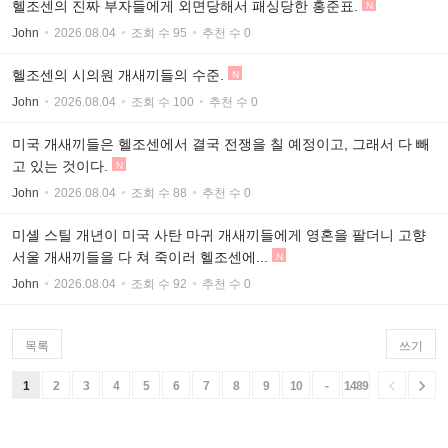
헬조센의 진짜 부자들에게 외면당해서 패싱당한 홍준표.
N
John
2026.08.04
조회 수 95
추천 수 0
헬조센의 시의원 개새끼들의 수준.
N
John
2026.08.04
조회 수 100
추천 수 0
미국 개새끼들은 헬조센에서 결국 전쟁을 칠 예정이고, 그래서 다 빼
고 있는 것이다.
N
John
2026.08.04
조회 수 88
추천 수 0
미셸 스틸 개년이 미국 사탄 마귀 개새끼들에게 영혼을 팔더니 고향
서울 개새끼들을 다 쳐 죽이러 헬조센에...
N
John
2026.08.04
조회 수 92
추천 수 0
목록
쓰기


1
2
3
4
5
6
7
8
9
10
-
1489