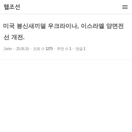

헬조선
미국 븅신새끼덜 우크라이나, 이스라엘 양면전
선 개전.
John
25.06.16
조회 수
1275
추천 수
1
댓글
1