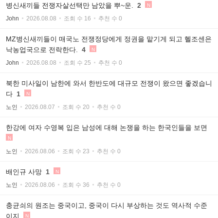
병신새끼들 전쟁자살선택만 남았을 뿌~운.
2
N
John
2026.08.08
조회 수 16
추천 수 0
MZ병신새끼들이 매국노 전쟁정당에게 정권을 맡기게 되고 헬조센은
낙농업국으로 전락한다.
4
N
John
2026.08.08
조회 수 25
추천 수 0
북한 미사일이 남한에 와서 한반도에 대규모 전쟁이 왔으면 좋겠습니
다
1
N
노인
2026.08.07
조회 수 20
추천 수 0
한강에 여자 수영복 입은 남성에 대해 논쟁을 하는 한국인들을 보면
N
노인
2026.08.06
조회 수 23
추천 수 0
배인규 사망
1
N
노인
2026.08.06
조회 수 36
추천 수 0
충균쇠의 원조는 중국이고, 중국이 다시 부상하는 것도 역사적 수준
이지.
N