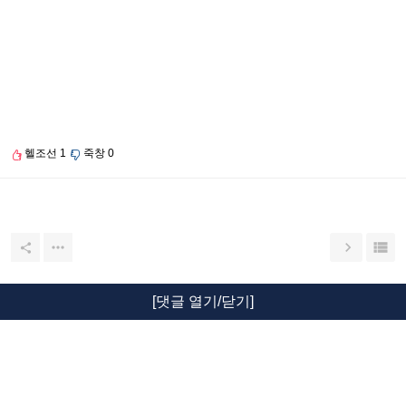
헬조선
1
죽창
0




[댓글 열기/닫기]