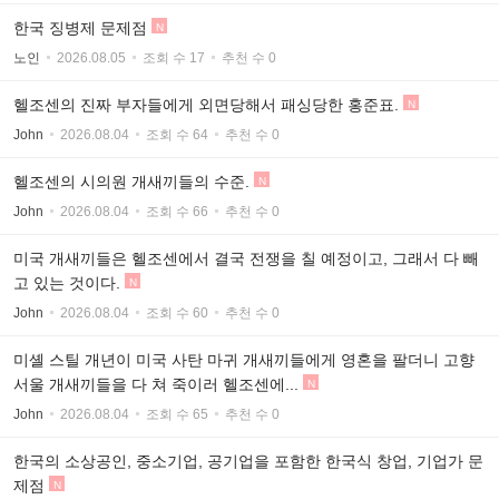
한국 징병제 문제점
N
노인
2026.08.05
조회 수 17
추천 수 0
헬조센의 진짜 부자들에게 외면당해서 패싱당한 홍준표.
N
John
2026.08.04
조회 수 64
추천 수 0
헬조센의 시의원 개새끼들의 수준.
N
John
2026.08.04
조회 수 66
추천 수 0
미국 개새끼들은 헬조센에서 결국 전쟁을 칠 예정이고, 그래서 다 빼
고 있는 것이다.
N
John
2026.08.04
조회 수 60
추천 수 0
미셸 스틸 개년이 미국 사탄 마귀 개새끼들에게 영혼을 팔더니 고향
서울 개새끼들을 다 쳐 죽이러 헬조센에...
N
John
2026.08.04
조회 수 65
추천 수 0
한국의 소상공인, 중소기업, 공기업을 포함한 한국식 창업, 기업가 문
제점
N