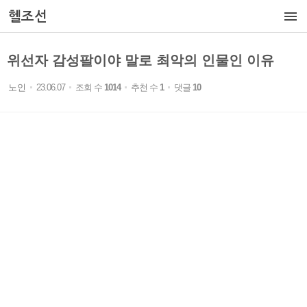

헬조선
위선자 감성팔이야 말로 최악의 인물인 이유
노인
23.06.07
조회 수
1014
추천 수
1
댓글
10