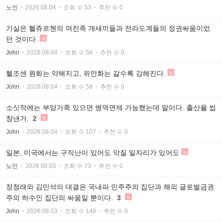
노인
2026.08.04
조회 수 53
추천 수 0
기실은 헬쥬르첸의 여진족 개새끼들과 전라도계들의 정권싸움이었
던 것이다.
N
John
2026.08.04
조회 수 58
추천 수 0
헬조센 원화는 약해지고, 위안화는 갈수록 강해진다.
N
John
2026.08.04
조회 수 58
추천 수 0
소싯적에는 부양가족 있으면 병역면제 가능했는데 말이다. 출산율 씹
창낸거.
2
N
John
2026.08.04
조회 수 107
추천 수 0
일본, 미국에서는 구직난이 있어도 악질 일자리가 있어도
N
노인
2026.08.03
조회 수 73
추천 수 0
정청래와 김민석의 대결은 국내파 민주주의 집단과 해외 글로벌금권
주의 하수인 집단의 싸움일 뿐이다.
3
N
John
2026.08.03
조회 수 148
추천 수 0