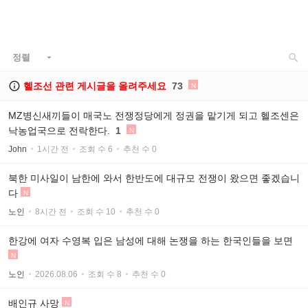

정렬


헬조선 관련 게시글을 올려주세요
73
N
MZ병신새끼들이 매국노 전쟁정당에게 정권을 맡기게 되고 헬조센은
낙농업국으로 전락한다.
1
N
John
1시간 전
조회 수 6
추천 수 0
북한 미사일이 남한에 와서 한반도에 대규모 전쟁이 왔으면 좋겠습니
다
N
노인
8시간 전
조회 수 10
추천 수 0
한강에 여자 수영복 입은 남성에 대해 논쟁을 하는 한국인들을 보면
N
노인
2026.08.06
조회 수 8
추천 수 0
배인규 사망
N