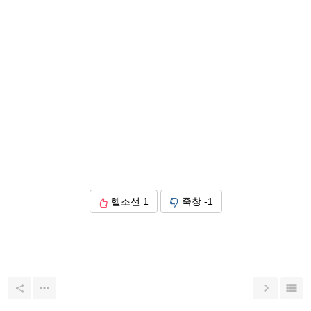
헬조선
1
죽창
-1



