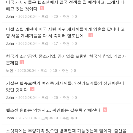
미국 개새끼들은 헬조센에서 결국 전쟁을 칠 예정이고, 그래서 다
빼고 있는 것이다.
N
John
2026.08.04
조회 수 20
추천 수 0
미셸 스틸 개년이 미국 사탄 마귀 개새끼들에게 영혼을 팔더니 고
향 서울 개새끼들을 다 쳐 죽이러 헬조센에...
N
John
2026.08.04
조회 수 17
추천 수 0
한국의 소상공인, 중소기업, 공기업을 포함한 한국식 창업, 기업가
문제점
N
노인
2026.08.04
조회 수 10
추천 수 0
기실은 헬쥬르첸의 여진족 개새끼들과 전라도계들의 정권싸움이
었던 것이다.
N
John
2026.08.04
조회 수 26
추천 수 0
헬조센 원화는 약해지고, 위안화는 갈수록 강해진다.
N
John
2026.08.04
조회 수 19
추천 수 0
소싯적에는 부양가족 있으면 병역면제 가능했는데 말이다. 출산율