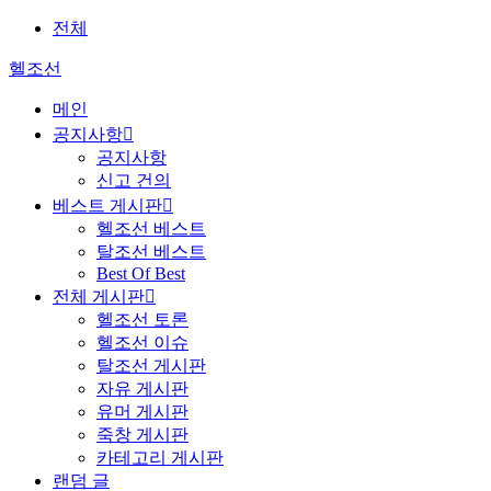
전체
헬조선
메인
공지사항

공지사항
신고 건의
베스트 게시판

헬조선 베스트
탈조선 베스트
Best Of Best
전체 게시판

헬조선 토론
헬조선 이슈
탈조선 게시판
자유 게시판
유머 게시판
죽창 게시판
카테고리 게시판
랜덤 글