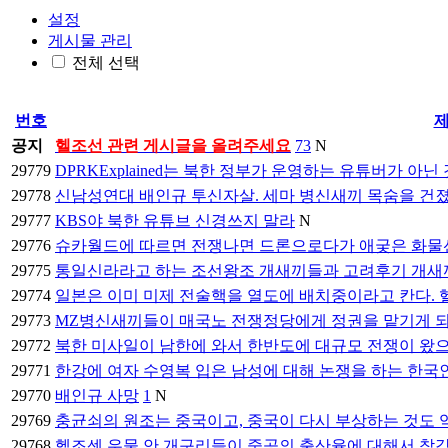
설정
게시물 관리
전체 선택
번호
공지
헬조선 관련 게시글을 올려주세요
73
N
29779
DPRKExplained는 북한 정부가 운영하는 유튜버가 아닌
29778
신남성연대 배인규 투신자살. 세마 병신새끼 목숨을 건졌
29777
KBS야 북한 유튜브 신경쓰지 말라
N
29776
슈카월드에 따르면 전쟁나면 드론으로다가 애궂은 화물
29775
통일신라라고 하는 조선왕조 개새끼들과 고려후기 개새
29774
일본은 이미 미제 전술핵을 열도에 배치중이라고 칸다. 
29773
MZ병신새끼들이 매국노 전쟁정당에게 정권을 맡기게 
29772
북한 미사일이 남한에 와서 한반도에 대규모 전쟁이 왔
29771
한강에 여자 수영복 입은 남성에 대해 논쟁을 하는 한국
29770
배인규 사망
1
N
29769
충균쇠의 원조는 중국이고, 중국이 다시 부상하는 것도 
29768
헬조센 우물 안 개구리들이 중공의 출산율에 대해서 착각