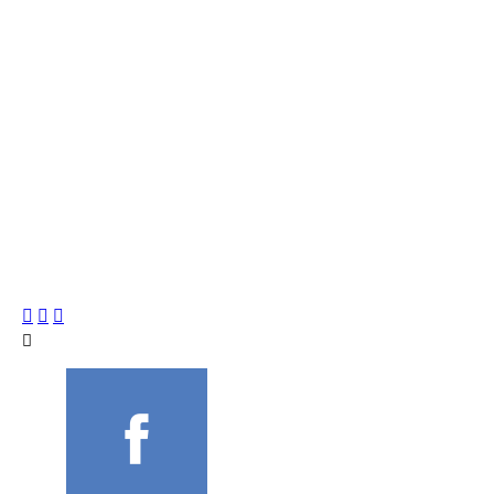



