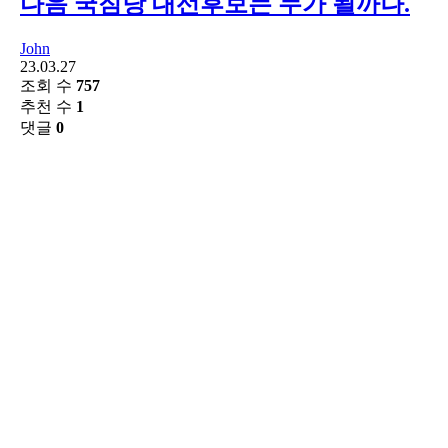
다음 국짐당 대선후보는 누가 될까나.
John
23.03.27
조회 수
757
추천 수
1
댓글
0