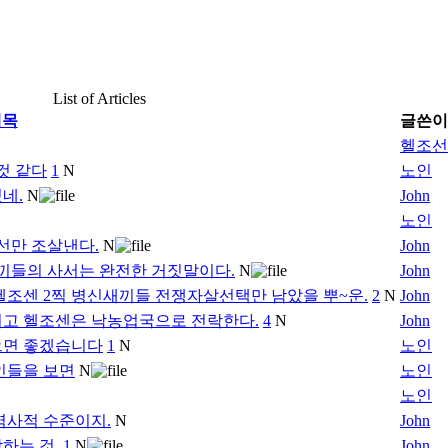
List of Articles
제목
글쓴이
헬조선
 것 같다
1
N
노인
네.
N
John
노인
선만 조살낸다.
N
John
끼들의 사서는 완전한 거짓말이다.
N
John
헬조센 2찍 병신새끼들 전쟁자살선택만 남았을 뿌~운.
2
N
John
되고 헬조센은 낙농업국으로 전락한다.
4
N
John
으면 좋겠습니다
1
N
노인
인들을 보면
N
노인
노인
역사적 수준이지.
N
John
하는 것.
1
N
John